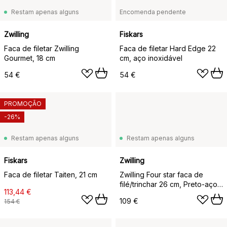
Restam apenas alguns
Encomenda pendente
Zwilling
Fiskars
Faca de filetar Zwilling
Faca de filetar Hard Edge 22
Gourmet, 18 cm
cm, aço inoxidável
54 €
54 €
PROMOÇÃO
-26%
Restam apenas alguns
Restam apenas alguns
Fiskars
Zwilling
Faca de filetar Taiten, 21 cm
Zwilling Four star faca de
filé/trinchar 26 cm, Preto-aço
113,44 €
inoxidável
109 €
154 €