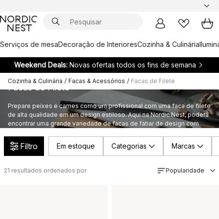
Serviços de mesa
Decoração de Interiores
Cozinha & Culinária
Ilumi
Weekend Deals:
Novas ofertas todos os fins de semana
Cozinha & Culinária
/
Facas & Acessórios
/
Facas de Filete
Facas de Filete
Prepare peixes e carnes como um profissional com uma faca de filete
de alta qualidade em um design estiloso. Aqui na Nordic Nest, poderá
encontrar uma grande variedade de facas de fatiar de design com
uma lâmina especial para filetar e cortar para os melhores resultados.
Filtro
Em estoque
Categorias
Marcas
21
resultados ordenados por
Popularidade