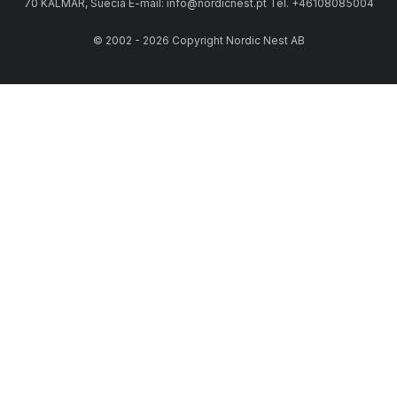
70 KALMAR, Suécia E-mail: info@nordicnest.pt Tel. +46108085004
© 2002 - 2026 Copyright Nordic Nest AB