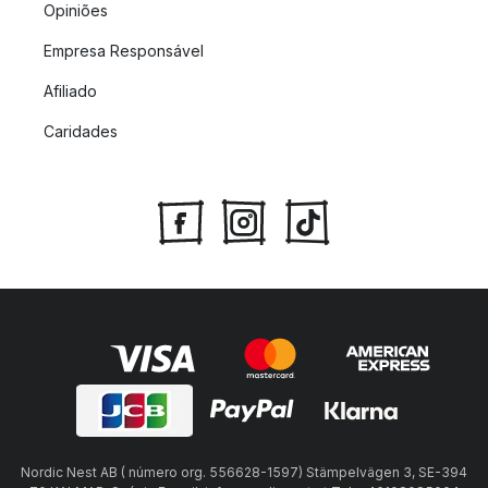
Opiniões
Empresa Responsável
Afiliado
Caridades
Nordic Nest AB ( número org. 556628-1597) Stämpelvägen 3, SE-394