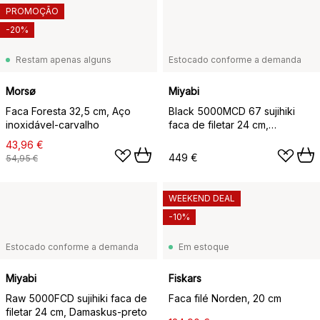
PROMOÇÃO
-20%
Restam apenas alguns
Estocado conforme a demanda
Morsø
Miyabi
Faca Foresta 32,5 cm, Aço
Black 5000MCD 67 sujihiki
inoxidável-carvalho
faca de filetar 24 cm,
Damaskus-marrom
43,96 €
449 €
54,95 €
WEEKEND DEAL
-10%
Estocado conforme a demanda
Em estoque
Miyabi
Fiskars
Raw 5000FCD sujihiki faca de
Faca filé Norden, 20 cm
filetar 24 cm, Damaskus-preto