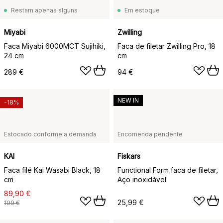
Restam apenas alguns
Em estoque
Miyabi
Zwilling
Faca Miyabi 6000MCT Sujihiki,
Faca de filetar Zwilling Pro, 18
24 cm
cm
289 €
94 €
NEW IN
-18%
Estocado conforme a demanda
Encomenda pendente
KAI
Fiskars
Faca filé Kai Wasabi Black, 18
Functional Form faca de filetar,
cm
Aço inoxidável
89,90 €
25,99 €
109 €