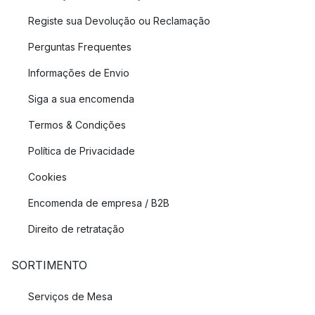
Registe sua Devolução ou Reclamação
As 3 marcas mais populares para facas de filete
Perguntas Frequentes
Satake
Miyabi
Informações de Envio
Zwilling
Siga a sua encomenda
Termos & Condições
Política de Privacidade
Cookies
Encomenda de empresa / B2B
Direito de retratação
SORTIMENTO
Serviços de Mesa