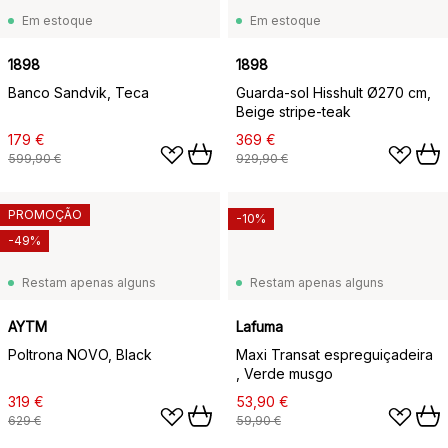
Em estoque
Em estoque
1898
1898
Banco Sandvik, Teca
Guarda-sol Hisshult Ø270 cm,
Beige stripe-teak
179 €
369 €
599,90 €
929,90 €
PROMOÇÃO
-10%
-49%
Restam apenas alguns
Restam apenas alguns
AYTM
Lafuma
Poltrona NOVO, Black
Maxi Transat espreguiçadeira
, Verde musgo
319 €
53,90 €
629 €
59,90 €