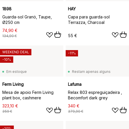
1898
HAY
Guarda-sol Granö, Taupe,
Capa para guarda-sol
Ø250 cm
Terrazza, Charcoal
74,90 €
55 €
134,90 €
WEEKEND DEAL
-11%
-10%
Em estoque
Restam apenas alguns
Ferm Living
Lafuma
Mesa de apoio Ferm Living
Relax 803 espreguiçadeira ,
plant box, cashmere
Becomfort dark grey
323,10 €
340 €
359 €
379,90 €
-20%