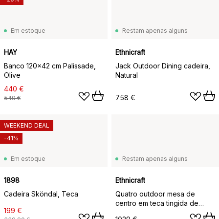
Em estoque
Restam apenas alguns
HAY
Ethnicraft
Banco 120x42 cm Palissade,
Jack Outdoor Dining cadeira,
Olive
Natural
440 €
758 €
549 €
WEEKEND DEAL
-41%
Em estoque
Restam apenas alguns
1898
Ethnicraft
Cadeira Sköndal, Teca
Quatro outdoor mesa de
centro em teca tingida de
199 €
preto, Ø95 cm