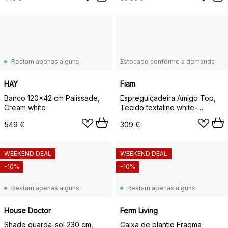
Restam apenas alguns
Estocado conforme a demanda
HAY
Fiam
Banco 120x42 cm Palissade,
Espreguiçadeira Amigo Top,
Cream white
Tecido textaline white-
estrutura de alumínio-toldo
549 €
309 €
solar
WEEKEND DEAL
WEEKEND DEAL
-10%
-10%
Restam apenas alguns
Restam apenas alguns
House Doctor
Ferm Living
Shade guarda-sol 230 cm,
Caixa de plantio Fragma