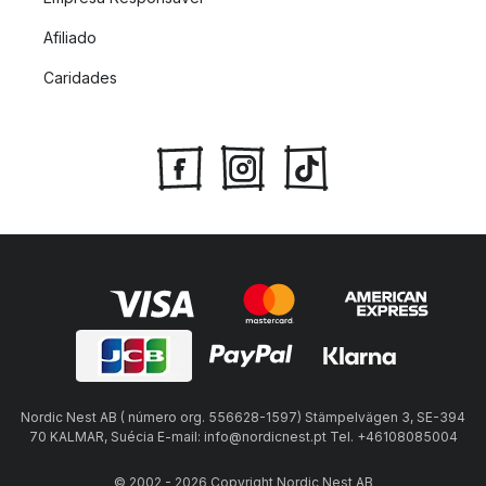
Afiliado
Caridades
Nordic Nest AB ( número org. 556628-1597) Stämpelvägen 3, SE-394
70 KALMAR, Suécia E-mail: info@nordicnest.pt Tel. +46108085004
© 2002 - 2026 Copyright Nordic Nest AB