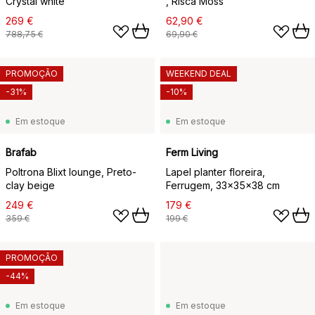
Crystal white
, Risca Moss
269 €
62,90 €
788,75 €
69,90 €
PROMOÇÃO
WEEKEND DEAL
-31%
-10%
Em estoque
Em estoque
Brafab
Ferm Living
Poltrona Blixt lounge, Preto-
Lapel planter floreira,
clay beige
Ferrugem, 33x35x38 cm
249 €
179 €
359 €
199 €
PROMOÇÃO
-44%
Em estoque
Em estoque