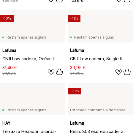
1029 €
339,90 €
-10%
-11%
Restam apenas alguns
Restam apenas alguns
Lafuma
Lafuma
CB II Low cadeira, Océan II
CB II Low cadeira, Seigle II
31,40 €
30,95 €
34,90 €
34,90 €
-10%
Restam apenas alguns
Estocado conforme a demanda
HAY
Lafuma
Terrazza Hexagon guarda-
Relax 803 espreguiçadeira ,