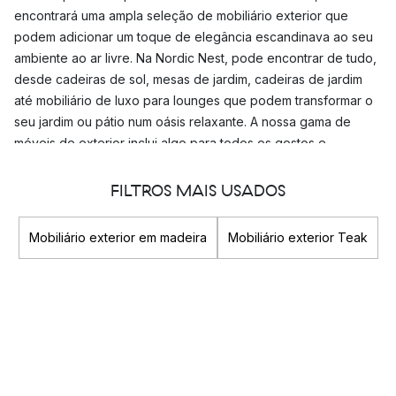
encontrará uma ampla seleção de mobiliário exterior que
podem adicionar um toque de elegância escandinava ao seu
ambiente ao ar livre. Na Nordic Nest, pode encontrar de tudo,
desde cadeiras de sol, mesas de jardim, cadeiras de jardim
até mobiliário de luxo para lounges que podem transformar o
seu jardim ou pátio num oásis relaxante. A nossa gama de
móveis de exterior inclui algo para todos os gostos e
necessidades. Alguns dos nossos móveis de exterior estão
equipados com funcionalidades inteligentes que facilitam a
FILTROS MAIS USADOS
adaptação às suas necessidades. Também encontrará móveis
em várias dimensões e cores para se adequar ao seu
Mobiliário exterior em madeira
Mobiliário exterior Teak
ambiente ao ar livre.
Quais os materiais mais adequados para móveis de
exterior?
Ao escolher móveis de exterior, é importante selecionar
materiais que sejam duráveis e de longa duração. Temos
móveis de exterior em materiais como madeira, metal e