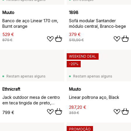
Muuto
1898
Banco de aço Linear 170 cm,
Sofá modular Santander
Burnt orange
módulo central, Branco-bege
529 €
379 €
879 €
519,90 €
WEEKEND DEAL
-20%
Restam apenas alguns
Restam apenas alguns
Ethnicraft
Muuto
Jack outdoor mesa de centro
Linear poltrona aço, Black
em teca tingida de preto,
287,20 €
120x65 cm
799 €
359 €
PROMOÇÃO