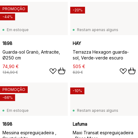
PROMOÇÃO
-20%
-44%
Em estoque
Restam apenas alguns
1898
HAY
Guarda-sol Granö, Antracite,
Terrazza Hexagon guarda-
Ø250 cm
sol, Verde-verde escuro
74,90 €
505 €
134,90 €
629 €
PROMOÇÃO
-10%
-66%
Em estoque
Restam apenas alguns
1898
Lafuma
Messina espreguiçadeira ,
Maxi Transat espreguiçadeira