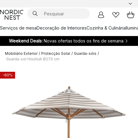
Serviços de mesa
Decoração de Interiores
Cozinha & Culinária
Ilumi
Weekend Deals:
Novas ofertas todos os fins de semana
Mobiliário Exterior
/
Protecção Solar
/
Guarda-sóis
/
Guarda-sol Hisshult Ø270 cm
-60%