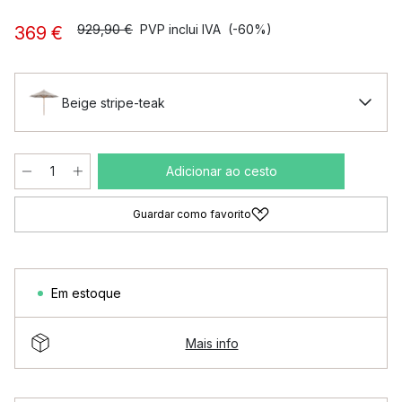
929,90 €
PVP inclui IVA
(-60%)
369 €
Beige stripe-teak
Adicionar ao cesto
Guardar como favorito
Em estoque
Mais info