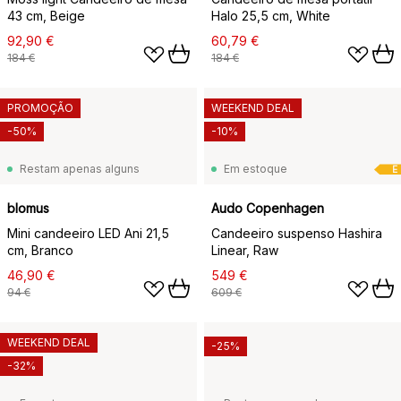
43 cm, Beige
Halo 25,5 cm, White
92,90 €
60,79 €
184 €
184 €
PROMOÇÃO
WEEKEND DEAL
-50%
-10%
Restam apenas alguns
Em estoque
E
blomus
Audo Copenhagen
Mini candeeiro LED Ani 21,5
Candeeiro suspenso Hashira
cm, Branco
Linear, Raw
46,90 €
549 €
94 €
609 €
WEEKEND DEAL
-25%
-32%