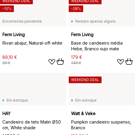
WEEKEND DEAL
WEEKEND DEAL
-10%
-28%
Encomenda pendente
Restam apenas alguns
Ferm Living
Ferm Living
Rivan abajur, Natural-off-white
Base de candeeiro média
Hebe, Branco sujo mate
89,10 €
179 €
99 €
249 €
WEEKEND DEAL
Em estoque
Em estoque
HAY
Watt & Veke
Candeeiro de teto Matin Ø50
Pumpkin candeeiro suspenso,
cm, White shade
Branco