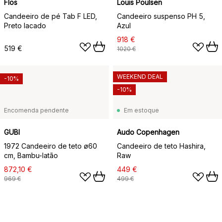
Flos
Louis Poulsen
Candeeiro de pé Tab F LED,
Candeeiro suspenso PH 5,
Preto lacado
Azul
918 €
519 €
1020 €
WEEKEND DEAL
-10%
-10%
Encomenda pendente
Em estoque
GUBI
Audo Copenhagen
1972 Candeeiro de teto ø60
Candeeiro de teto Hashira,
cm, Bambu-latão
Raw
872,10 €
449 €
969 €
499 €