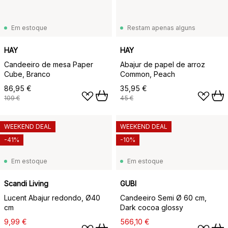
Em estoque
Restam apenas alguns
HAY
HAY
Candeeiro de mesa Paper
Abajur de papel de arroz
Cube, Branco
Common, Peach
86,95 €
35,95 €
109 €
45 €
WEEKEND DEAL
WEEKEND DEAL
-41%
-10%
Em estoque
Em estoque
Scandi Living
GUBI
Lucent Abajur redondo, Ø40
Candeeiro Semi Ø 60 cm,
cm
Dark cocoa glossy
9,99 €
566,10 €