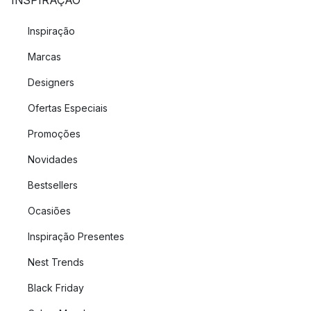
INSPIRAÇÃO
divisão da casa, a fim de alcançar as condições óptimas de
iluminação. As divisões mais pequenas podem necessitar de
Inspiração
menos lâmpadas, mas as maiores podem necessitar de muitas
Marcas
lâmpadas para atingir os níveis de iluminação adequados.
Coloque as fontes de luz em várias alturas de modo a
Designers
distribuir a luz mais uniformemente pela divisão, Isto pode ser
feito através do mobiliário com uma mistura de
candeeiros de
Ofertas Especiais
teto
,
candeeiros de chão
, candeeiros de janela e talvez
Promoções
também alguns
candeeiros de parede
.
Novidades
Acessórios de iluminação
Bestsellers
juntamente com a nossa maravilhosa selecção de luzes
Ocasiões
encontrará
lâmpadas
, peças sobressalentes e outros
Inspiração Presentes
acessórios de iluminação na nossa categoria de acessórios
de iluminação. Isto é óptimo para quando necessita de
Nest Trends
substituir uma fonte de luz ou talvez um
abajur
do candeeiro.
Black Friday