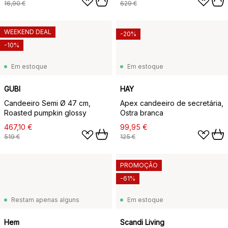
16,90 €
629 €
WEEKEND DEAL
-20%
-10%
Em estoque
Em estoque
GUBI
HAY
Candeeiro Semi Ø 47 cm,
Apex candeeiro de secretária,
Roasted pumpkin glossy
Ostra branca
467,10 €
99,95 €
519 €
125 €
PROMOÇÃO
-61%
Restam apenas alguns
Em estoque
Hem
Scandi Living