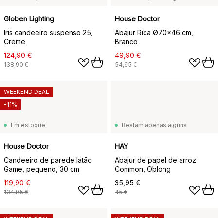
Globen Lighting
House Doctor
Iris candeeiro suspenso 25,
Abajur Rica Ø70x46 cm,
Creme
Branco
124,90 €
49,90 €
138,90 €
54,95 €
WEEKEND DEAL
-11%
Em estoque
Restam apenas alguns
House Doctor
HAY
Candeeiro de parede latão
Abajur de papel de arroz
Game, pequeno, 30 cm
Common, Oblong
119,90 €
35,95 €
134,95 €
45 €