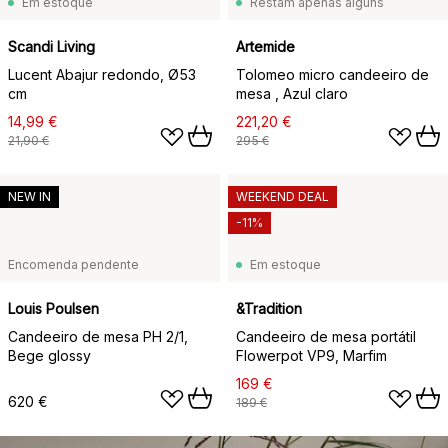
Em estoque
Restam apenas alguns
Scandi Living
Artemide
Lucent Abajur redondo, Ø53
Tolomeo micro candeeiro de
cm
mesa , Azul claro
14,99 €
221,20 €
21,90 €
295 €
NEW IN
WEEKEND DEAL
-11%
Encomenda pendente
Em estoque
Louis Poulsen
&Tradition
Candeeiro de mesa PH 2/1,
Candeeiro de mesa portátil
Bege glossy
Flowerpot VP9, Marfim
169 €
620 €
189 €