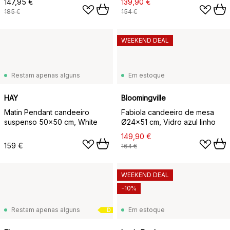
147,95 €
139,90 €
185 €
154 €
WEEKEND DEAL
Restam apenas alguns
Em estoque
HAY
Bloomingville
Matin Pendant candeeiro
Fabiola candeeiro de mesa
suspenso 50x50 cm, White
Ø24x51 cm, Vidro azul linho
149,90 €
159 €
164 €
WEEKEND DEAL
-10%
Restam apenas alguns
Em estoque
D