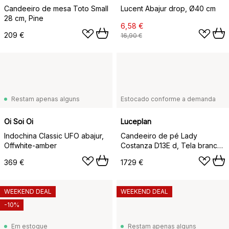
Candeeiro de mesa Toto Small
Lucent Abajur drop, Ø40 cm
28 cm, Pine
6,58 €
209 €
16,90 €
Restam apenas alguns
Estocado conforme a demanda
Oi Soi Oi
Luceplan
Indochina Classic UFO abajur,
Candeeiro de pé Lady
Offwhite-amber
Costanza D13E d, Tela branca,
suporte de alumínio
369 €
1729 €
WEEKEND DEAL
WEEKEND DEAL
-10%
Em estoque
Restam apenas alguns