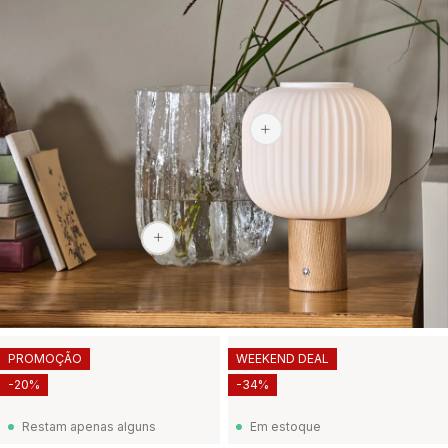
94,40 €
379 €
PROMOÇÃO
WEEKEND DEAL
-20%
-34%
Restam apenas alguns
Em estoque