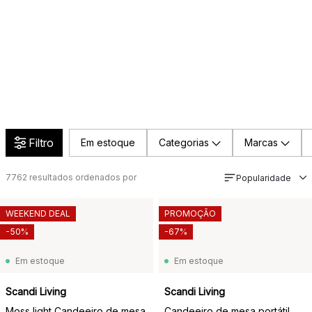
Filtro
Em estoque
Categorias
Marcas
7762
resultados ordenados por
Popularidade
WEEKEND DEAL
PROMOÇÃO
-50%
-67%
Em estoque
Em estoque
Scandi Living
Scandi Living
Moss light Candeeiro de mesa
Candeeiro de mesa portátil