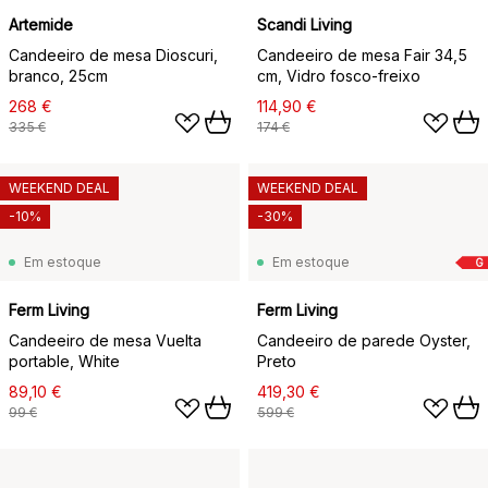
Artemide
Scandi Living
Candeeiro de mesa Dioscuri,
Candeeiro de mesa Fair 34,5
branco, 25cm
cm, Vidro fosco-freixo
268 €
114,90 €
335 €
174 €
WEEKEND DEAL
WEEKEND DEAL
-10%
-30%
Em estoque
Em estoque
G
Ferm Living
Ferm Living
Candeeiro de mesa Vuelta
Candeeiro de parede Oyster,
portable, White
Preto
89,10 €
419,30 €
99 €
599 €