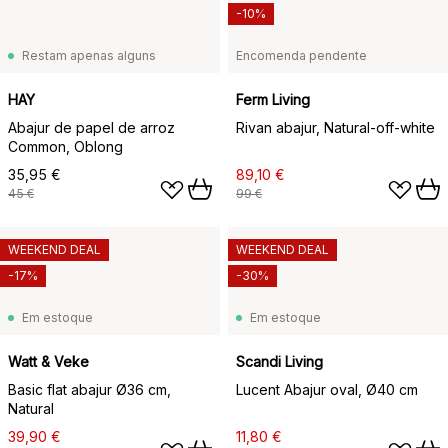
-10%
Restam apenas alguns
Encomenda pendente
HAY
Ferm Living
Abajur de papel de arroz
Rivan abajur, Natural-off-white
Common, Oblong
35,95 €
89,10 €
45 €
99 €
WEEKEND DEAL
WEEKEND DEAL
-17%
-30%
Em estoque
Em estoque
Watt & Veke
Scandi Living
Basic flat abajur Ø36 cm,
Lucent Abajur oval, Ø40 cm
Natural
39,90 €
11,80 €