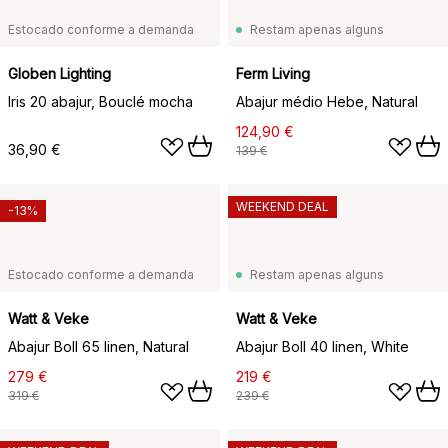
Estocado conforme a demanda
Restam apenas alguns
Globen Lighting
Ferm Living
Iris 20 abajur, Bouclé mocha
Abajur médio Hebe, Natural
124,90 €
36,90 €
139 €
WEEKEND DEAL
-13%
Estocado conforme a demanda
Restam apenas alguns
Watt & Veke
Watt & Veke
Abajur Boll 65 linen, Natural
Abajur Boll 40 linen, White
279 €
219 €
319 €
239 €