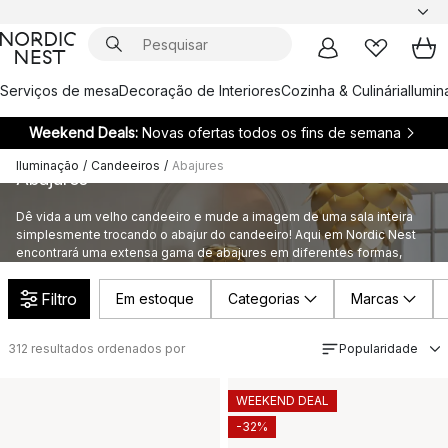
Serviços de mesa
Decoração de Interiores
Cozinha & Culinária
Ilumi
Weekend Deals:
Novas ofertas todos os fins de semana
Iluminação
/
Candeeiros
/
Abajures
Abajures
Dê vida a um velho candeeiro e mude a imagem de uma sala inteira
simplesmente trocando o abajur do candeeiro! Aqui em Nordic Nest
encontrará uma extensa gama de abajures em diferentes formas,
cores e materiais, de designers e marcas seleccionadas.
Filtro
Em estoque
Categorias
Marcas
312
resultados ordenados por
Popularidade
WEEKEND DEAL
-32%