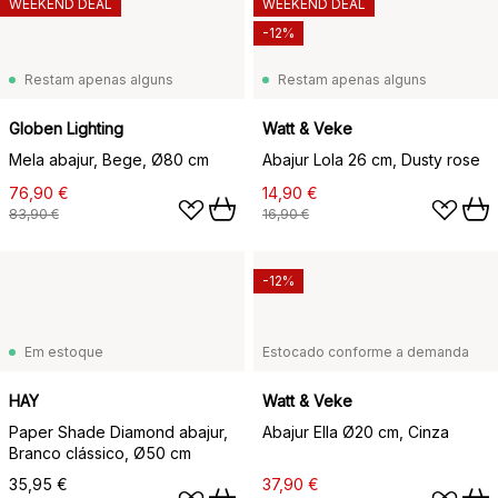
WEEKEND DEAL
WEEKEND DEAL
-12%
Restam apenas alguns
Restam apenas alguns
Globen Lighting
Watt & Veke
Mela abajur, Bege, Ø80 cm
Abajur Lola 26 cm, Dusty rose
76,90 €
14,90 €
83,90 €
16,90 €
-12%
Em estoque
Estocado conforme a demanda
HAY
Watt & Veke
Paper Shade Diamond abajur,
Abajur Ella Ø20 cm, Cinza
Branco clássico, Ø50 cm
35,95 €
37,90 €