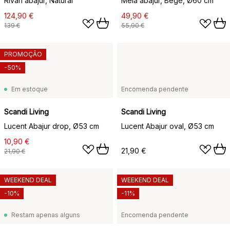
Rivan abajur, Natural
Mela abajur, Bege, Ø60 cm
124,90 €
49,90 €
139 €
55,90 €
PROMOÇÃO
-50%
Em estoque
Encomenda pendente
Scandi Living
Scandi Living
Lucent Abajur drop, Ø53 cm
Lucent Abajur oval, Ø53 cm
10,90 €
21,90 €
21,90 €
WEEKEND DEAL
WEEKEND DEAL
-10%
-11%
Restam apenas alguns
Encomenda pendente