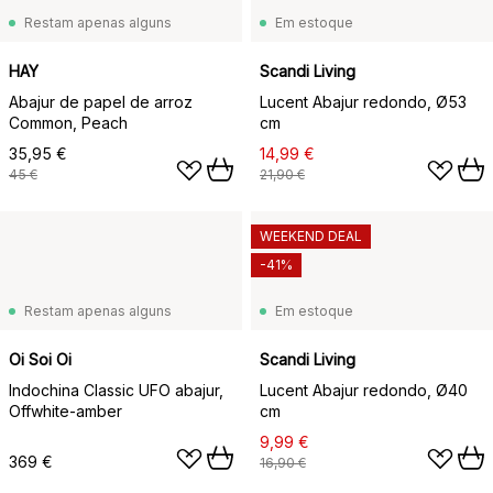
Restam apenas alguns
Em estoque
HAY
Scandi Living
Abajur de papel de arroz
Lucent Abajur redondo, Ø53
Common, Peach
cm
35,95 €
14,99 €
45 €
21,90 €
WEEKEND DEAL
-41%
Restam apenas alguns
Em estoque
Oi Soi Oi
Scandi Living
Indochina Classic UFO abajur,
Lucent Abajur redondo, Ø40
Offwhite-amber
cm
9,99 €
369 €
16,90 €