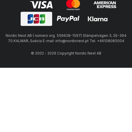
Nordic Nest AB ( número org. 556628-1597) Stämpelvägen 3, SE-394
70 KALMAR, Suécia E-mail: info@nordicnest.pt Tel. +46108085004
© 2002 - 2026 Copyright Nordic Nest AB