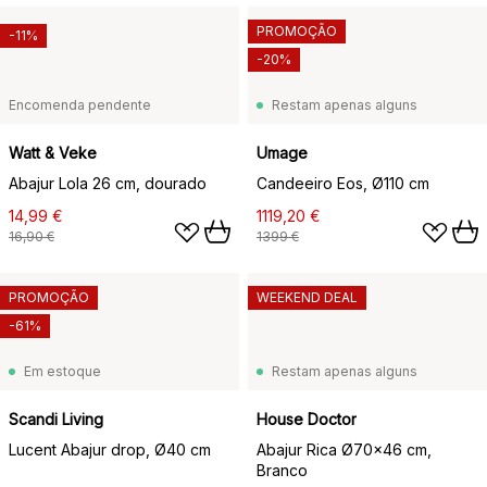
PROMOÇÃO
-11%
-20%
Encomenda pendente
Restam apenas alguns
Watt & Veke
Umage
Abajur Lola 26 cm, dourado
Candeeiro Eos, Ø110 cm
14,99 €
1119,20 €
16,90 €
1399 €
PROMOÇÃO
WEEKEND DEAL
-61%
Em estoque
Restam apenas alguns
Scandi Living
House Doctor
Lucent Abajur drop, Ø40 cm
Abajur Rica Ø70x46 cm,
Branco