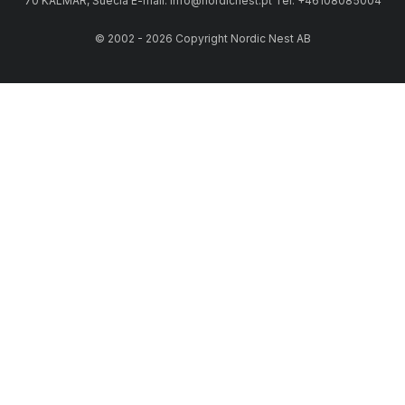
70 KALMAR, Suécia E-mail: info@nordicnest.pt Tel. +46108085004
© 2002 - 2026 Copyright Nordic Nest AB