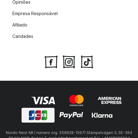
Opiniões
Empresa Responsável
Afiliado
Caridades
Nordic Nest AB ( número org. 556628-1597) Stämpelvägen 3, SE-394