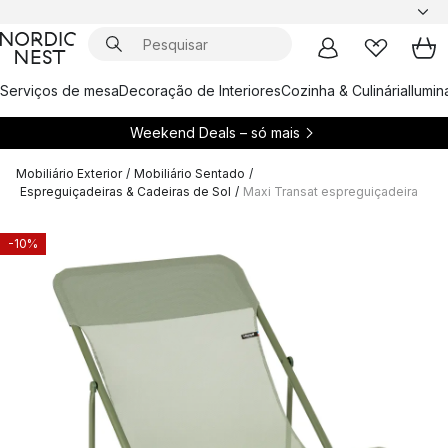
Serviços de mesa
Decoração de Interiores
Cozinha & Culinária
Ilumi
Weekend Deals – só mais
Mobiliário Exterior
/
Mobiliário Sentado
/
Espreguiçadeiras & Cadeiras de Sol
/
Maxi Transat espreguiçadeira
-10%