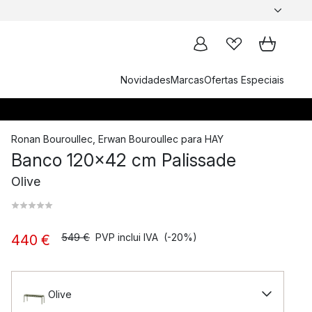
Novidades
Marcas
Ofertas Especiais
Ronan Bouroullec
,
Erwan Bouroullec
para
HAY
Banco 120x42 cm Palissade
Olive
549 €
PVP inclui IVA
(-20%)
440 €
Olive