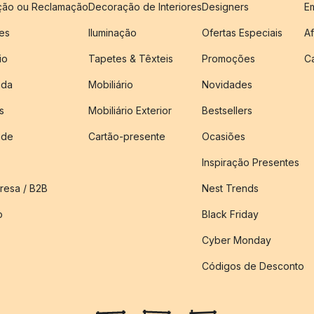
ução ou Reclamação
Decoração de Interiores
Designers
E
es
Iluminação
Ofertas Especiais
Af
io
Tapetes & Têxteis
Promoções
C
nda
Mobiliário
Novidades
s
Mobiliário Exterior
Bestsellers
ade
Cartão-presente
Ocasiões
Inspiração Presentes
esa / B2B
Nest Trends
o
Black Friday
Cyber Monday
Códigos de Desconto