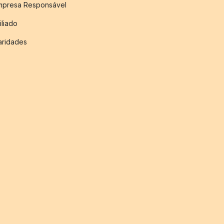
mpresa Responsável
iliado
aridades