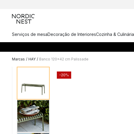
Serviços de mesa
Decoração de Interiores
Cozinha & Culinária
Marcas
/
HAY
/
Banco 120x42 cm Palissade
-20%