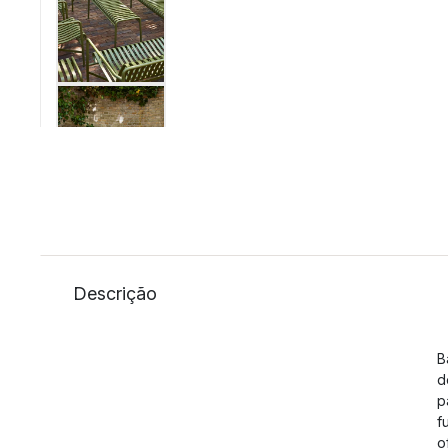
Descrição
B
d
p
f
o