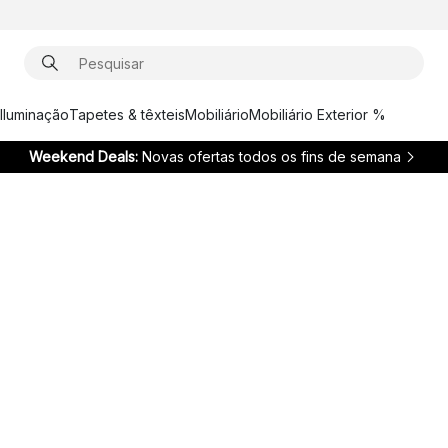
Iluminação
Tapetes & têxteis
Mobiliário
Mobiliário Exterior %
Weekend Deals:
Novas ofertas todos os fins de semana