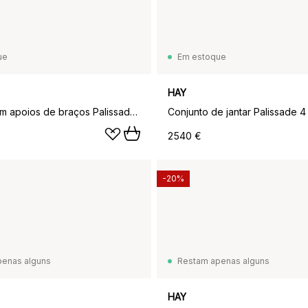
ue
Em estoque
HAY
Cadeira com apoios de braços Palissade, Olive
2540 €
-20%
penas alguns
Restam apenas alguns
HAY