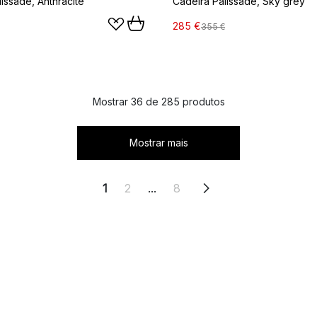
issade, Anthracite
Cadeira Palissade, Sky grey
285 €
355 €
Mostrar 36 de 285 produtos
Mostrar mais
1
2
...
8