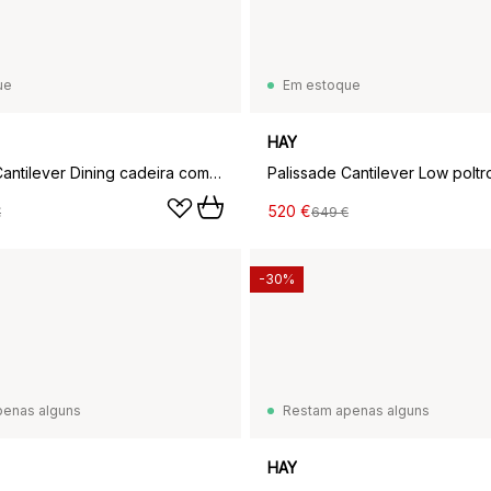
ue
Em estoque
HAY
Palissade Cantilever Dining cadeira com braços, Azeitona
520 €
€
649 €
-30%
penas alguns
Restam apenas alguns
HAY