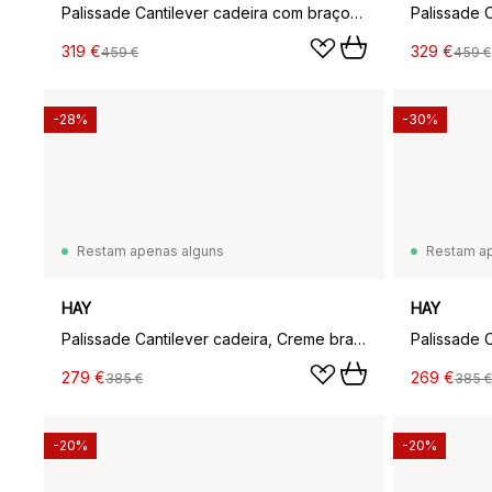
Palissade Cantilever cadeira com braços, Antracite
319 €
329 €
459 €
459 €
-28%
-30%
Restam apenas alguns
Restam a
HAY
HAY
Palissade Cantilever cadeira, Creme branco
279 €
269 €
385 €
385 €
-20%
-20%