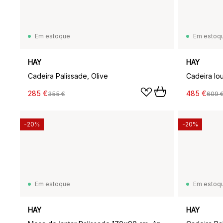
Em estoque
Em estoq
HAY
HAY
Cadeira Palissade, Olive
Cadeira lo
285 €
485 €
355 €
609 
-20%
-20%
Em estoque
Em estoq
HAY
HAY