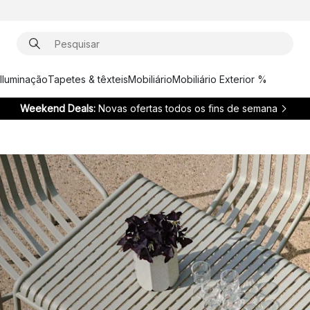
Iluminação
Tapetes & têxteis
Mobiliário
Mobiliário Exterior %
Weekend Deals:
Novas ofertas todos os fins de semana