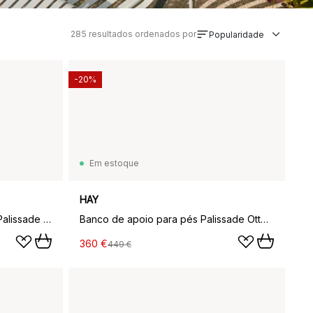
285
resultados ordenados por
Popularidade
-20%
Em estoque
HAY
Banco com apoios de braços Palissade Dining, Olive
Banco de apoio para pés Palissade Ottoman, Anthracite
360 €
449 €