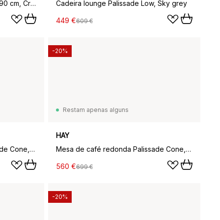
Palissade mesa de jantar 220x90 cm, Creme branco
Cadeira lounge Palissade Low, Sky grey
449 €
609 €
-20%
Restam apenas alguns
HAY
Mesa de café redonda Palissade Cone, Olive, ø70
Mesa de café redonda Palissade Cone, Olive, ø90
560 €
699 €
-20%