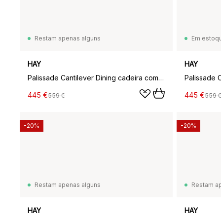
Restam apenas alguns
Em estoq
HAY
HAY
Palissade Cantilever Dining cadeira com braços, Creme branco
445 €
445 €
559 €
559 
-20%
-20%
Restam apenas alguns
Restam a
HAY
HAY