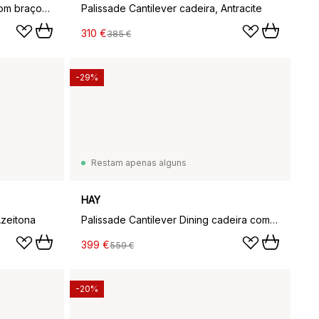
Palissade Cantilever cadeira com braços, Vermelho ferro
Palissade Cantilever cadeira, Antracite
310 €
385 €
-29%
Restam apenas alguns
HAY
Azeitona
Palissade Cantilever Dining cadeira com braços, Antracite
399 €
559 €
-20%