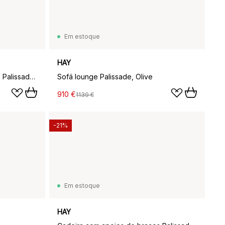
Em estoque
HAY
Cadeira com apoios de braços Palissade Dining, Olive
Sofá lounge Palissade, Olive
910 €
1139 €
-21%
Em estoque
HAY