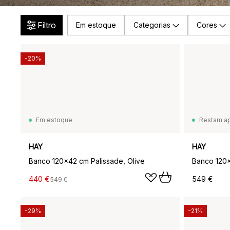
Filtro
Em estoque
Categorias
Cores
-20%
Em estoque
Restam a
HAY
HAY
Banco 120x42 cm Palissade, Olive
Banco 120x
440 €
549 €
549 €
-29%
-21%