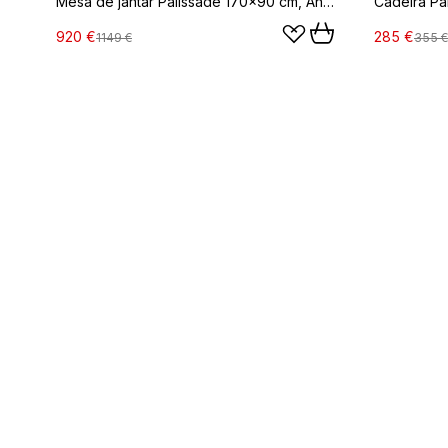
Mesa de jantar Palissade 170x90 cm, Anthracite
Cadeira Pal
920 €
285 €
1149 €
355 €