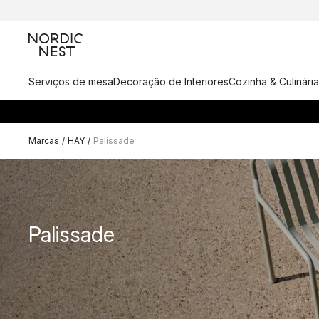
Serviços de mesa
Decoração de Interiores
Cozinha & Culinária
Marcas
/
HAY
/
Palissade
Palissade