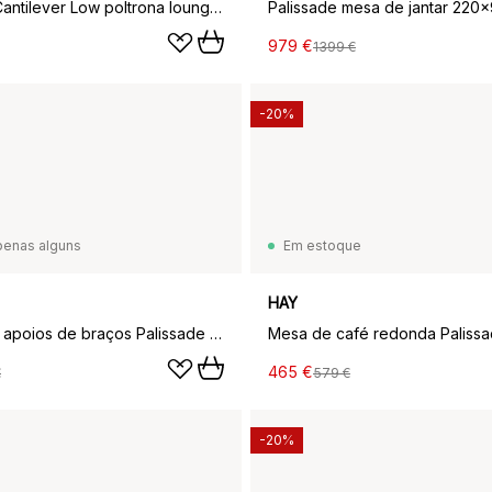
Palissade Cantilever Low poltrona lounge, Azeitona
979 €
1399 €
-20%
penas alguns
Em estoque
HAY
Banco sem apoios de braços Palissade Dining, Olive
465 €
€
579 €
-20%