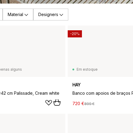
Material
Designers
-20%
penas alguns
Em estoque
HAY
42 cm Palissade, Cream white
720 €
899 €