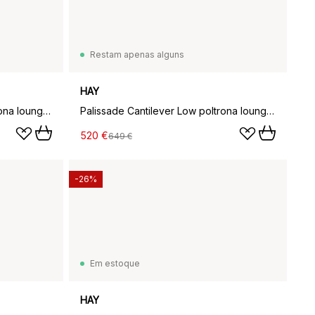
Restam apenas alguns
HAY
Palissade Cantilever Low poltrona lounge, Antracite
Palissade Cantilever Low poltrona lounge, Creme branco
520 €
649 €
-26%
Em estoque
HAY