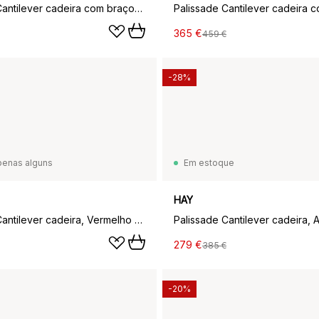
Palissade Cantilever cadeira com braços, Creme branco
365 €
459 €
-28%
penas alguns
Em estoque
HAY
Palissade Cantilever cadeira, Vermelho ferro
Palissade Cantilever cadeira, 
279 €
385 €
-20%