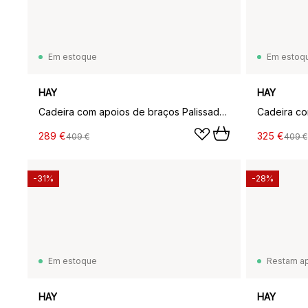
Em estoque
Em estoq
HAY
HAY
Cadeira com apoios de braços Palissade, Anthracite
289 €
325 €
409 €
409 €
-31%
-28%
Em estoque
Restam a
HAY
HAY