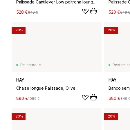
Palissade Cantilever Low poltrona lounge, Vermelho ferro
520 €
520 €
649 €
649 €
-20%
-20%
Em estoque
Restam a
HAY
HAY
Chaise longue Palissade, Olive
880 €
680 €
1099 €
849 
-20%
-20%