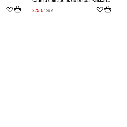
Cadeira com apoios de braços Palissade, Sky grey
325 €
409 €