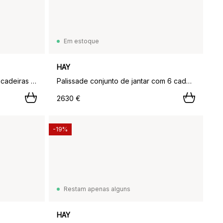
Em estoque
HAY
Conjunto de jantar Palissade 4 cadeiras com braços 170x90 cm - Anthracite,
Palissade conjunto de jantar com 6 cadeiras 170x90 cm antracite,
2630 €
-19%
Restam apenas alguns
HAY