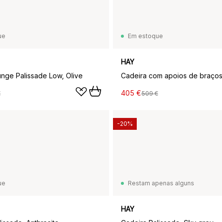
ue
Em estoque
HAY
unge Palissade Low, Olive
405 €
€
509 €
-20%
ue
Restam apenas alguns
HAY