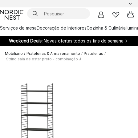
Serviços de mesa
Decoração de Interiores
Cozinha & Culinária
Ilumi
Weekend Deals:
Novas ofertas todos os fins de semana
Mobiliário
/
Prateleiras & Armazenamento
/
Prateleiras
/
String sala de estar preto - combinação J