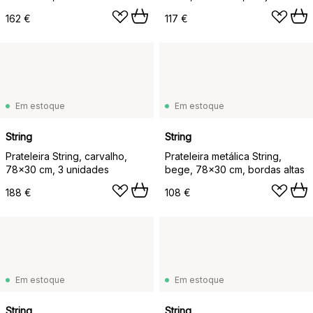
2
162 €
117 €
Em estoque
Em estoque
String
String
Prateleira String, carvalho,
Prateleira metálica String,
78x30 cm, 3 unidades
bege, 78x30 cm, bordas altas
188 €
108 €
Em estoque
Em estoque
String
String