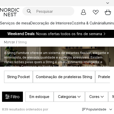
Serviços de mesa
Decoração de Interiores
Cozinha & Culinária
Ilumi
Weekend Deals:
Novas ofertas todos os fins de semana
Marcas
/
String
String
A String Furniture oferece um sistema de estantes flexível, elegante e
minimalista, de elevada qualidade e a preços acessíveis. Existem
várias razões pelas quais a String é um investimento inteligente e
duradouro. Connosco, na Nordic Nest, encontrará a estante String para
a sua casa!
String Pocket
Combinação de prateleiras String
Prateleir
Filtro
Em estoque
Categorias
Cores
839
resultados ordenados por
Popularidade