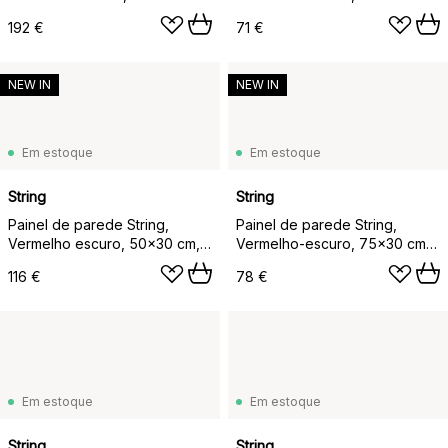
pack de 2
pack de 1
192 €
71 €
NEW IN
NEW IN
Em estoque
Em estoque
String
String
Painel de parede String,
Painel de parede String,
Vermelho escuro, 50x30 cm,
Vermelho-escuro, 75x30 cm,
conjunto de 2 peças
pack de 1
116 €
78 €
Em estoque
Em estoque
String
String