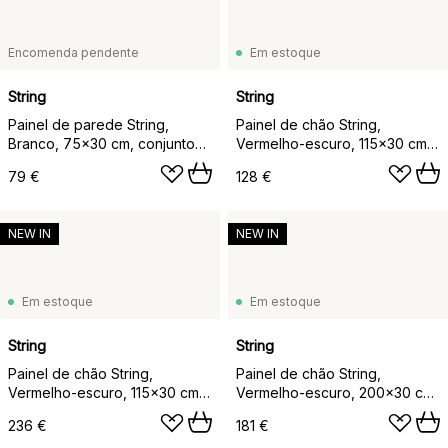
Encomenda pendente
Em estoque
String
String
Painel de parede String,
Painel de chão String,
Branco, 75x30 cm, conjunto
Vermelho-escuro, 115x30 cm,
de 1
pack de 1
79 €
128 €
NEW IN
NEW IN
Em estoque
Em estoque
String
String
Painel de chão String,
Painel de chão String,
Vermelho-escuro, 115x30 cm,
Vermelho-escuro, 200x30 cm,
pack de 2
pack de 1
236 €
181 €