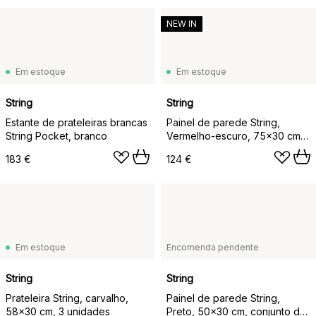
NEW IN
Em estoque
Em estoque
String
String
Estante de prateleiras brancas
Painel de parede String,
String Pocket, branco
Vermelho-escuro, 75x30 cm,
pack de 2
183 €
124 €
Em estoque
Encomenda pendente
String
String
Prateleira String, carvalho,
Painel de parede String,
58x30 cm, 3 unidades
Preto, 50x30 cm, conjunto de