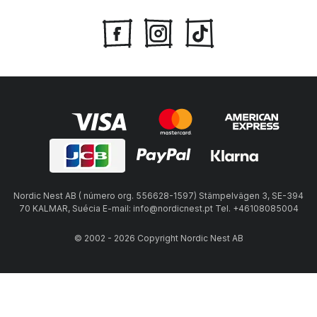
Nordic Nest AB ( número org. 556628-1597) Stämpelvägen 3, SE-394
70 KALMAR, Suécia E-mail: info@nordicnest.pt Tel. +46108085004
© 2002 - 2026 Copyright Nordic Nest AB