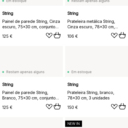
Em estoque
Restam apenas alguns
String
String
Painel de parede String, Cinza
Prateleira metálica String,
escuro, 75x30 cm, conjunto
Cinza escuro, 78x30 cm,
de 2
bordas baixas
125 €
106 €
Restam apenas alguns
Em estoque
String
String
Painel de parede String,
Prateleira String, branco,
Branco, 75x30 cm, conjunto
78x30 cm, 3 unidades
de 2
125 €
150 €
NEW IN