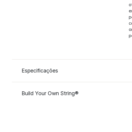
o
e
p
c
o
p
Especificações
Build Your Own String®