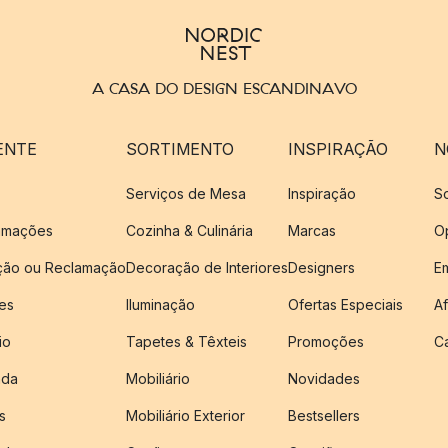
A CASA DO DESIGN ESCANDINAVO
ENTE
SORTIMENTO
INSPIRAÇÃO
N
Serviços de Mesa
Inspiração
S
amações
Cozinha & Culinária
Marcas
O
ução ou Reclamação
Decoração de Interiores
Designers
E
es
Iluminação
Ofertas Especiais
Af
io
Tapetes & Têxteis
Promoções
C
nda
Mobiliário
Novidades
s
Mobiliário Exterior
Bestsellers