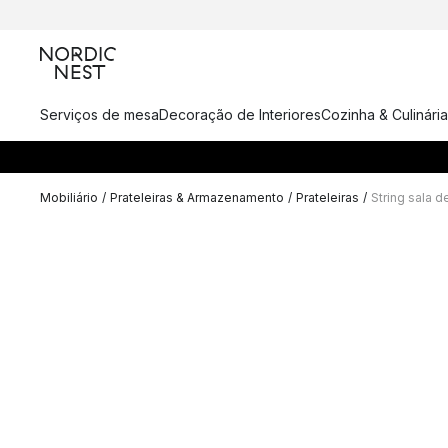
Serviços de mesa
Decoração de Interiores
Cozinha & Culinária
Mobiliário
/
Prateleiras & Armazenamento
/
Prateleiras
/
String sala 