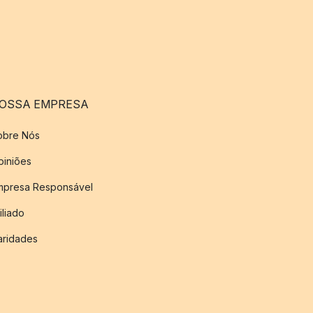
OSSA EMPRESA
obre Nós
piniões
mpresa Responsável
iliado
aridades