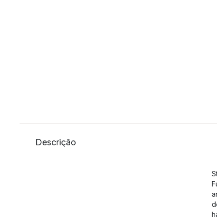
Descrição
S
F
a
d
h