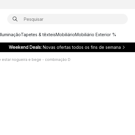
Iluminação
Tapetes & têxteis
Mobiliário
Mobiliário Exterior %
Weekend Deals:
Novas ofertas todos os fins de semana
de estar nogueira e bege - combinação D