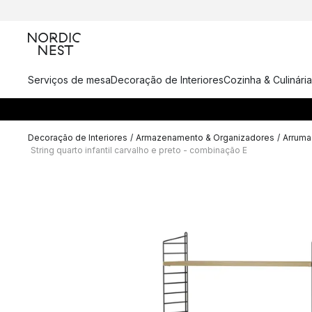
Serviços de mesa
Decoração de Interiores
Cozinha & Culinária
Decoração de Interiores
/
Armazenamento & Organizadores
/
Arrumaç
String quarto infantil carvalho e preto - combinação E