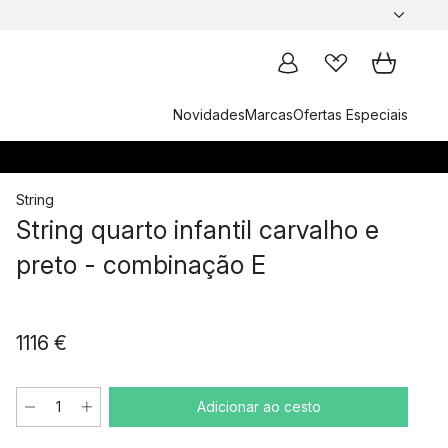
Novidades
Marcas
Ofertas Especiais
String
String quarto infantil carvalho e
preto - combinação E
1116 €
Adicionar ao cesto