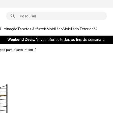
Iluminação
Tapetes & têxteis
Mobiliário
Mobiliário Exterior %
Weekend Deals:
Novas ofertas todos os fins de semana
ão para quarto infantil
/