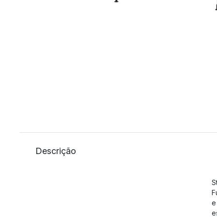
Descrição
S
F
e
e