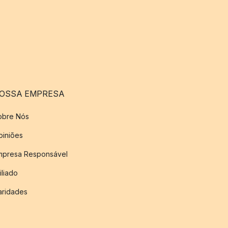
OSSA EMPRESA
obre Nós
piniões
mpresa Responsável
iliado
aridades