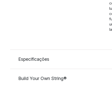
c
l
c
f
u
l
Especificações
Build Your Own String®