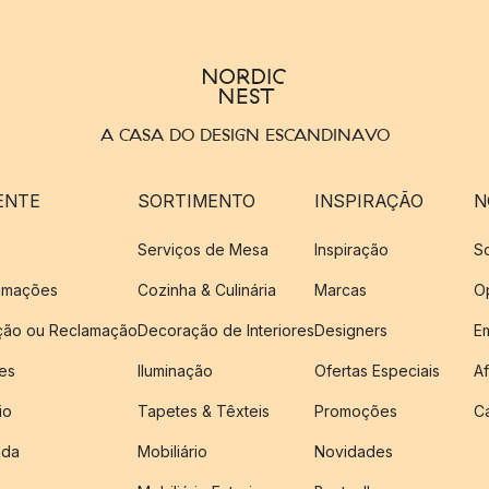
A CASA DO DESIGN ESCANDINAVO
ENTE
SORTIMENTO
INSPIRAÇÃO
N
Serviços de Mesa
Inspiração
S
amações
Cozinha & Culinária
Marcas
O
ução ou Reclamação
Decoração de Interiores
Designers
E
es
Iluminação
Ofertas Especiais
Af
io
Tapetes & Têxteis
Promoções
C
nda
Mobiliário
Novidades