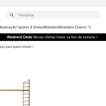
Iluminação
Tapetes & têxteis
Mobiliário
Mobiliário Exterior %
Weekend Deals:
Novas ofertas todos os fins de semana
ão para quarto infantil
/