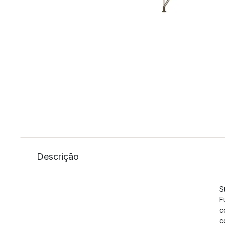
Descrição
S
F
c
c