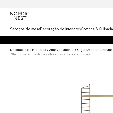
Serviços de mesa
Decoração de Interiores
Cozinha & Culinária
Decoração de Interiores
/
Armazenamento & Organizadores
/
Arrumaç
String quarto infantil carvalho e castanho - combinação C