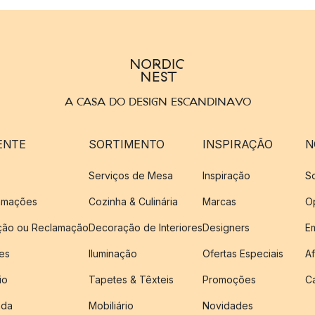
A CASA DO DESIGN ESCANDINAVO
ENTE
SORTIMENTO
INSPIRAÇÃO
N
Serviços de Mesa
Inspiração
S
amações
Cozinha & Culinária
Marcas
O
ução ou Reclamação
Decoração de Interiores
Designers
E
es
Iluminação
Ofertas Especiais
Af
io
Tapetes & Têxteis
Promoções
C
nda
Mobiliário
Novidades