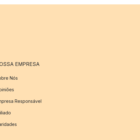
OSSA EMPRESA
obre Nós
piniões
mpresa Responsável
iliado
aridades