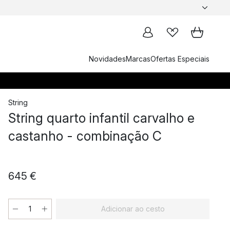
Novidades
Marcas
Ofertas Especiais
String
String quarto infantil carvalho e
castanho - combinação C
645 €
Adicionar ao cesto