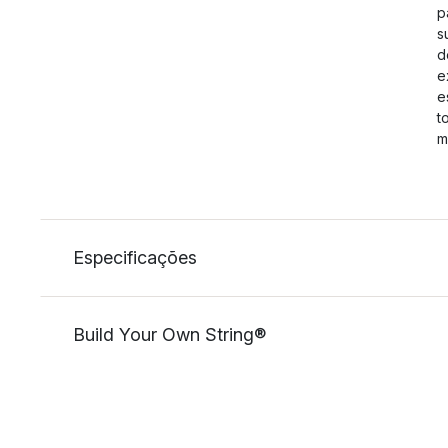
p
s
d
e
e
t
m
Especificações
Build Your Own String®