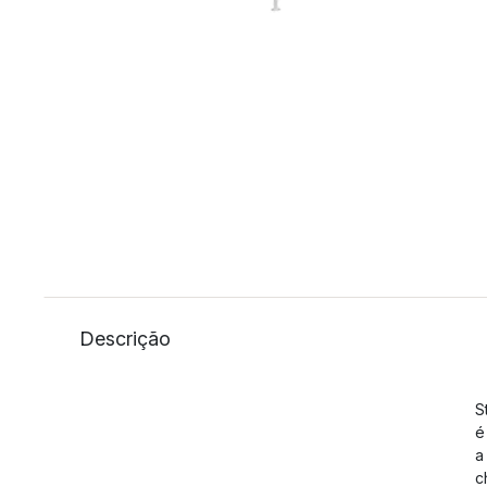
Descrição
S
é
a
c