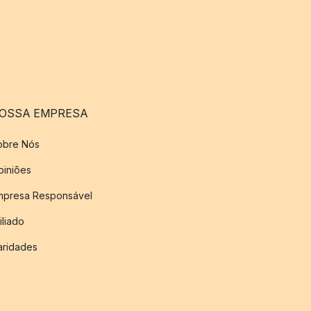
OSSA EMPRESA
obre Nós
piniões
mpresa Responsável
iliado
aridades