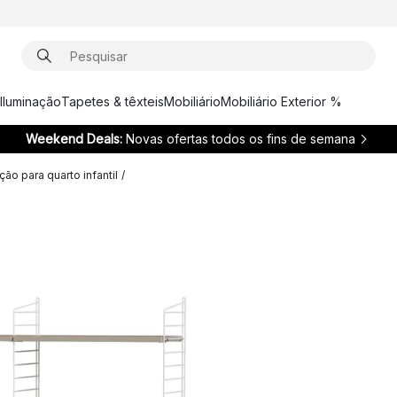
Iluminação
Tapetes & têxteis
Mobiliário
Mobiliário Exterior %
Weekend Deals:
Novas ofertas todos os fins de semana
ão para quarto infantil
/