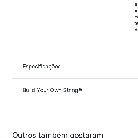
a
e
c
t
d
Especificações
Build Your Own String®
Outros também gostaram