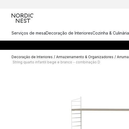
Serviços de mesa
Decoração de Interiores
Cozinha & Culinária
Decoração de Interiores
/
Armazenamento & Organizadores
/
Arrumaç
String quarto infantil bege e branco - combinação D