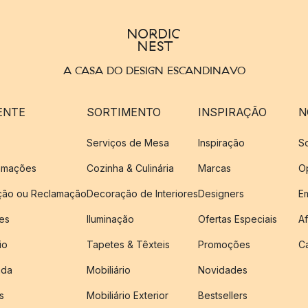
A CASA DO DESIGN ESCANDINAVO
ENTE
SORTIMENTO
INSPIRAÇÃO
N
Serviços de Mesa
Inspiração
S
amações
Cozinha & Culinária
Marcas
O
ução ou Reclamação
Decoração de Interiores
Designers
E
es
Iluminação
Ofertas Especiais
Af
io
Tapetes & Têxteis
Promoções
C
nda
Mobiliário
Novidades
s
Mobiliário Exterior
Bestsellers