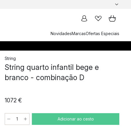
Novidades
Marcas
Ofertas Especiais
String
String quarto infantil bege e
branco - combinação D
1072 €
Adicionar ao cesto