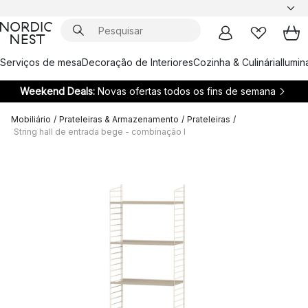
Serviços de mesa
Decoração de Interiores
Cozinha & Culinária
Ilumi
Weekend Deals:
Novas ofertas todos os fins de semana
Mobiliário
/
Prateleiras & Armazenamento
/
Prateleiras
/
String hall de entrada bege - combinação I