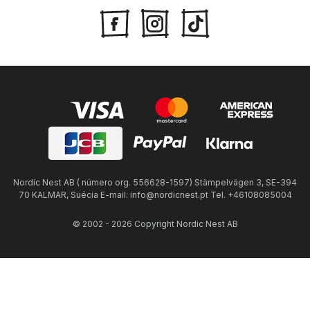
Nordic Nest AB ( número org. 556628-1597) Stämpelvägen 3, SE-394
70 KALMAR, Suécia E-mail: info@nordicnest.pt Tel. +46108085004
© 2002 - 2026 Copyright Nordic Nest AB