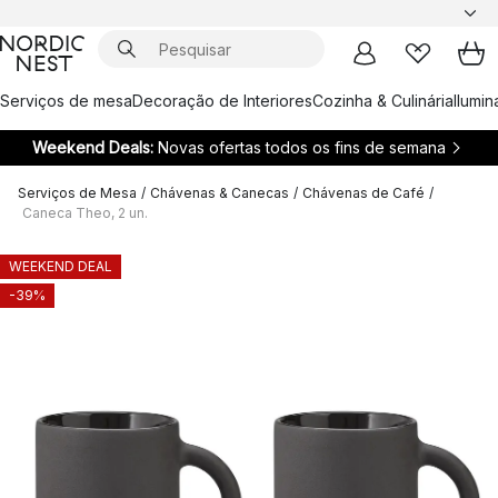
Serviços de mesa
Decoração de Interiores
Cozinha & Culinária
Ilumi
Weekend Deals:
Novas ofertas todos os fins de semana
Serviços de Mesa
/
Chávenas & Canecas
/
Chávenas de Café
/
Caneca Theo, 2 un.
WEEKEND DEAL
-39%