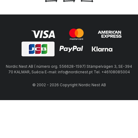
Nordic Nest AB ( número org. 556628-1597) Stämpelvägen 3, SE-394
70 KALMAR, Suécia E-mail: info@nordicnest.pt Tel. +46108085004
© 2002 - 2026 Copyright Nordic Nest AB