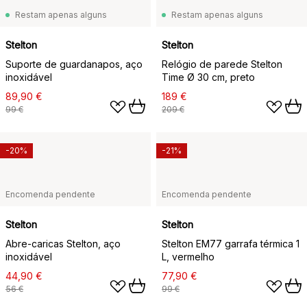
Restam apenas alguns
Restam apenas alguns
Stelton
Stelton
Suporte de guardanapos, aço
Relógio de parede Stelton
inoxidável
Time Ø 30 cm, preto
89,90 €
189 €
99 €
209 €
-20%
-21%
Encomenda pendente
Encomenda pendente
Stelton
Stelton
Abre-caricas Stelton, aço
Stelton EM77 garrafa térmica 1
inoxidável
L, vermelho
44,90 €
77,90 €
56 €
99 €