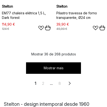
Stelton
Stelton
EM77 chaleira elétrica 1,5 L,
Pilastro travessa de forno
Dark forest
transparente, Ø24 cm
114,90 €
39,90 €
124 €
49,90 €
Mostrar 36 de 268 produtos
Mostrar mais
1
2
...
8
Stelton - design intemporal desde 1960