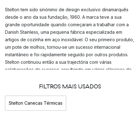
Stelton tem sido sinónimo de design exclusivo dinamarquês
desde o ano da sua fundação, 1960. A marca teve a sua
grande oportunidade quando começaram a trabalhar com a
Danish Stainless, uma pequena fábrica especializada em
artigos de cozinha em aço inoxidável. O seu primeiro produto,
um pote de molhos, tornou-se um sucesso internacional
instantâneo e foi rapidamente seguido por outros produtos.
Stelton continuou então a sua trajectória com várias
colaborações de sucesso, resultando em vários clássicos de
design icónico, tais como a série Cylinda concebida por Arne
Jacobsen e a série
EM77
concebida por Erik Magnussen. Ao
FILTROS MAIS USADOS
longo dos anos, Stelton ganhou uma série de prémios pelo
seu design. Os produtos entraram para a história do design e
Stelton Canecas Térmicas
estão expostos no Victoria & Albert Museum em Londres e no
Museum of Modern Art em Nova Iorque.
O termos EM77 de Stelton - um ícone de
design