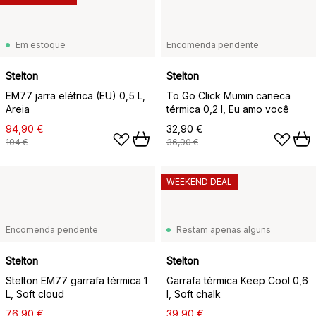
Em estoque
Encomenda pendente
Stelton
Stelton
EM77 jarra elétrica (EU) 0,5 L,
To Go Click Mumin caneca
Areia
térmica 0,2 l, Eu amo você
94,90 €
32,90 €
104 €
36,90 €
WEEKEND DEAL
Encomenda pendente
Restam apenas alguns
Stelton
Stelton
Stelton EM77 garrafa térmica 1
Garrafa térmica Keep Cool 0,6
L, Soft cloud
l, Soft chalk
76,90 €
39,90 €