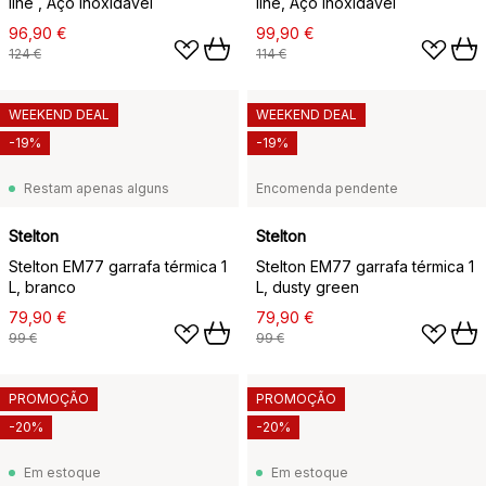
line , Aço inoxidável
line, Aço inoxidável
96,90 €
99,90 €
124 €
114 €
WEEKEND DEAL
WEEKEND DEAL
-19%
-19%
Restam apenas alguns
Encomenda pendente
Stelton
Stelton
Stelton EM77 garrafa térmica 1
Stelton EM77 garrafa térmica 1
L, branco
L, dusty green
79,90 €
79,90 €
99 €
99 €
PROMOÇÃO
PROMOÇÃO
-20%
-20%
Em estoque
Em estoque