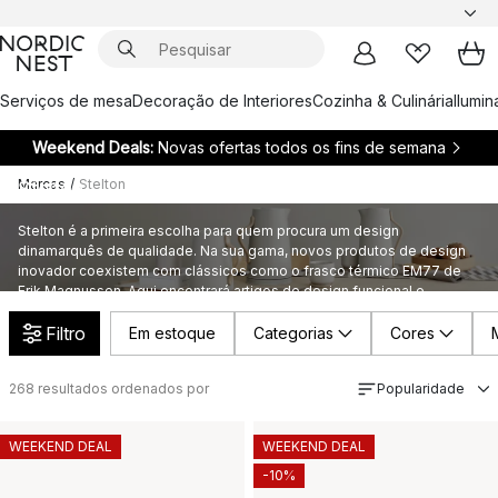
Serviços de mesa
Decoração de Interiores
Cozinha & Culinária
Ilumi
Weekend Deals:
Novas ofertas todos os fins de semana
Marcas
/
Stelton
Stelton
Stelton é a primeira escolha para quem procura um design
dinamarquês de qualidade. Na sua gama, novos produtos de design
inovador coexistem com clássicos como o frasco térmico EM77 de
Erik Magnussen. Aqui encontrará artigos de design funcional e
elegante para o lar da mundialmente famosa Stelton.
Filtro
Em estoque
Categorias
Cores
268
resultados ordenados por
Popularidade
WEEKEND DEAL
WEEKEND DEAL
-10%