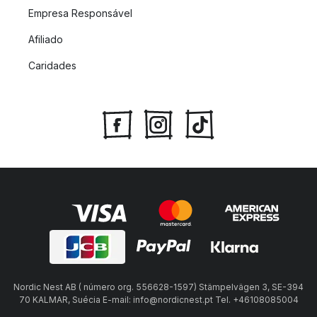
Empresa Responsável
Afiliado
Caridades
Nordic Nest AB ( número org. 556628-1597) Stämpelvägen 3, SE-394
70 KALMAR, Suécia E-mail: info@nordicnest.pt Tel. +46108085004