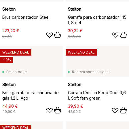
Stelton
Stelton
Brus carbonatador, Steel
Garrafa para carbonatador 1,15
l, Steel
223,20 €
30,32 €
279 €
37,90 €
WEEKEND DEAL
WEEKEND DEAL
-10%
Em estoque
Restam apenas alguns
Stelton
Stelton
Brus garrafa para máquina de
Garrafa térmica Keep Cool 0,6
gás 1,2 L, Aço
l, Soft fern green
44,90 €
39,90 €
49,90 €
42,90 €
WEEKEND DEAL