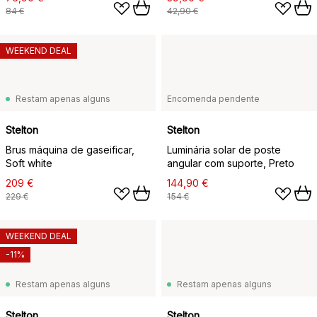
84 €
42,90 €
WEEKEND DEAL
Restam apenas alguns
Encomenda pendente
Stelton
Stelton
Brus máquina de gaseificar,
Luminária solar de poste
Soft white
angular com suporte, Preto
209 €
144,90 €
229 €
154 €
WEEKEND DEAL
-11%
Restam apenas alguns
Restam apenas alguns
Stelton
Stelton