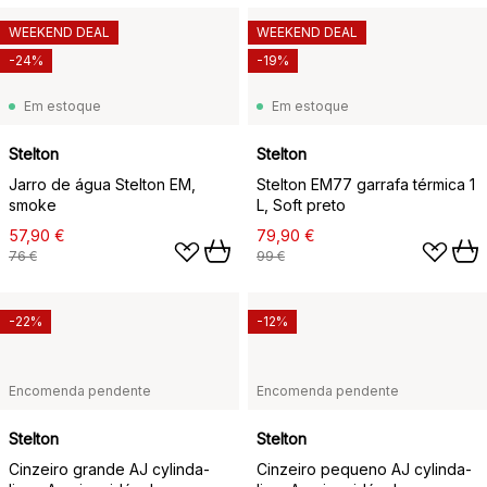
WEEKEND DEAL
WEEKEND DEAL
-24%
-19%
Em estoque
Em estoque
Stelton
Stelton
Jarro de água Stelton EM,
Stelton EM77 garrafa térmica 1
smoke
L, Soft preto
57,90 €
79,90 €
76 €
99 €
-22%
-12%
Encomenda pendente
Encomenda pendente
Stelton
Stelton
Cinzeiro grande AJ cylinda-
Cinzeiro pequeno AJ cylinda-