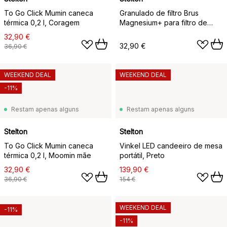
To Go Click Mumin caneca
Granulado de filtro Brus
térmica 0,2 l, Coragem
Magnesium+ para filtro de
água, Preto, branco, 3-pack
32,90 €
32,90 €
36,90 €
WEEKEND DEAL
WEEKEND DEAL
-11%
Restam apenas alguns
Restam apenas alguns
Stelton
Stelton
To Go Click Mumin caneca
Vinkel LED candeeiro de mesa
térmica 0,2 l, Moomin mãe
portátil, Preto
32,90 €
139,90 €
36,90 €
154 €
WEEKEND DEAL
-11%
-11%