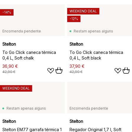
WEEKEND DEAL
-14%
-12%
Encomenda pendente
Restam apenas alguns
Stelton
Stelton
To Go Click caneca térmica
To Go Click caneca térmica
0,4 L, Soft chalk
0,4 L, Soft black
36,90 €
37,90 €
42,90 €
42,90 €
WEEKEND DEAL
Restam apenas alguns
Encomenda pendente
Stelton
Stelton
Stelton EM77 garrafa térmica 1
Regador Original 1,7 l, Soft