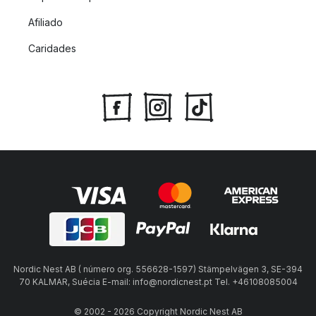
Afiliado
Caridades
Nordic Nest AB ( número org. 556628-1597) Stämpelvägen 3, SE-394
70 KALMAR, Suécia E-mail: info@nordicnest.pt Tel. +46108085004
© 2002 - 2026 Copyright Nordic Nest AB