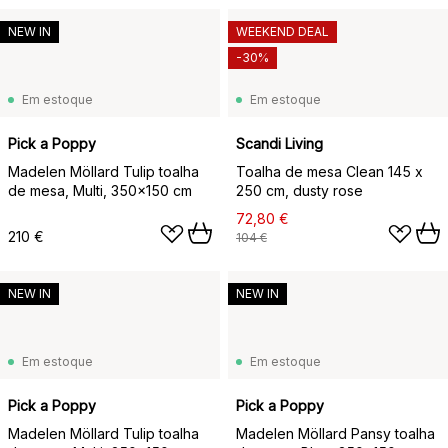
NEW IN
WEEKEND DEAL
-30%
Em estoque
Em estoque
Pick a Poppy
Scandi Living
Madelen Möllard Tulip toalha
Toalha de mesa Clean 145 x
de mesa, Multi, 350x150 cm
250 cm, dusty rose
72,80 €
210 €
104 €
NEW IN
NEW IN
Em estoque
Em estoque
Pick a Poppy
Pick a Poppy
Madelen Möllard Tulip toalha
Madelen Möllard Pansy toalha