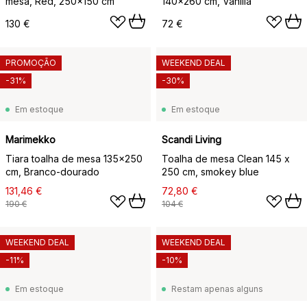
mesa, Red, 250x150 cm
140x260 cm, Vanilla
130 €
72 €
PROMOÇÃO
WEEKEND DEAL
-31%
-30%
Em estoque
Em estoque
Marimekko
Scandi Living
Tiara toalha de mesa 135x250
Toalha de mesa Clean 145 x
cm, Branco-dourado
250 cm, smokey blue
131,46 €
72,80 €
190 €
104 €
WEEKEND DEAL
WEEKEND DEAL
-11%
-10%
Em estoque
Restam apenas alguns