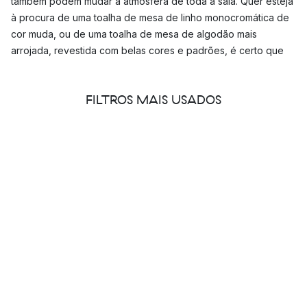
também podem mudar a atmosfera de toda a sala. Quer esteja
à procura de uma toalha de mesa de linho monocromática de
cor muda, ou de uma toalha de mesa de algodão mais
arrojada, revestida com belas cores e padrões, é certo que
encontrará o que procura na nossa maravilhosa colecção.
FILTROS MAIS USADOS
Quais são as toalhas de mesa mais
populares?
O nosso vasto sortido de tecidos inclui uma vasta gama de
toalhas de mesa em diferentes formas, tamanhos e desenhos
de marcas de renome como Marimekko, Finlayson e Fine Little
Day.
Top 3 toalhas de mesa
Toalha de mesa
Clean
da
Scandi Living
Toalha de mesa
Sill
da
Almedahls