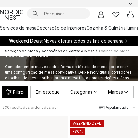
Serviços de mesa
Decoração de Interiores
Cozinha & Culinária
Ilumi
Weekend Deals:
Novas ofertas todos os fins de semana
Serviços de Mesa
/
Acessórios de Jantar & Mesa
/
Toalhas de Mesa
Toalhas de Mesa
Com elementos suaves sob a forma de têxteis de mesa, pode criar
uma configuração de mesa convidativa. Deixe individuais, corredores
e toalhas de mesa abrilhantarem a mesa tanto para refeições diárias
como festivas!
Filtro
Em estoque
Categorias
Marcas
230
resultados ordenados por
Popularidade
WEEKEND DEAL
-30%