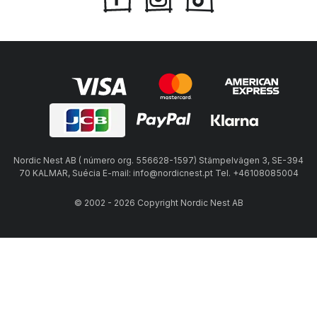
Nordic Nest AB ( número org. 556628-1597) Stämpelvägen 3, SE-394
70 KALMAR, Suécia E-mail: info@nordicnest.pt Tel. +46108085004
© 2002 - 2026 Copyright Nordic Nest AB