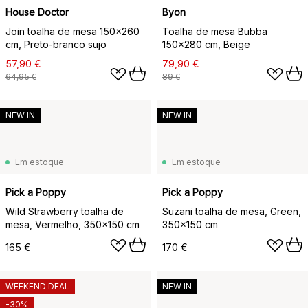
House Doctor
Byon
Join toalha de mesa 150x260
Toalha de mesa Bubba
cm, Preto-branco sujo
150x280 cm, Beige
57,90 €
79,90 €
64,95 €
89 €
NEW IN
NEW IN
Em estoque
Em estoque
Pick a Poppy
Pick a Poppy
Wild Strawberry toalha de
Suzani toalha de mesa, Green,
mesa, Vermelho, 350x150 cm
350x150 cm
165 €
170 €
WEEKEND DEAL
NEW IN
-30%