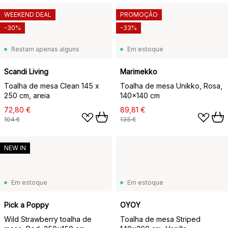
WEEKEND DEAL
PROMOÇÃO
-30%
-33%
Restam apenas alguns
Em estoque
Scandi Living
Marimekko
Toalha de mesa Clean 145 x
Toalha de mesa Unikko, Rosa,
250 cm, areia
140x140 cm
72,80 €
89,81 €
104 €
135 €
NEW IN
Em estoque
Em estoque
Pick a Poppy
OYOY
Wild Strawberry toalha de
Toalha de mesa Striped