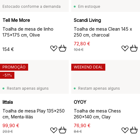
Estocado conforme a demanda
Em estoque
Tell Me More
Scandi Living
Toalha de mesa de linho
Toalha de mesa Clean 145 x
175x175 cm, Olive
250 cm, charcoal
72,80 €
154 €
104 €
PROMOÇÃO
WEEKEND DEAL
-51%
Restam apenas alguns
Restam apenas alguns
Iittala
OYOY
Toalha de mesa Play 135x250
Toalha de mesa Chess
cm, Menta-lilás
260x140 cm, Clay
99,90 €
76,90 €
203 €
84 €