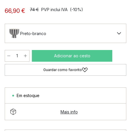
74 €
PVP inclui IVA
(-10%)
66,90 €
Preto-branco
Adicionar ao cesto
Guardar como favorito
Em estoque
Mais info