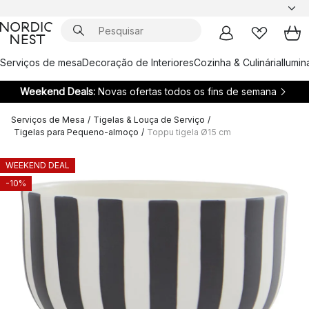
Serviços de mesa
Decoração de Interiores
Cozinha & Culinária
Ilumi
Weekend Deals:
Novas ofertas todos os fins de semana
Serviços de Mesa
/
Tigelas & Louça de Serviço
/
Tigelas para Pequeno-almoço
/
Toppu tigela Ø15 cm
WEEKEND DEAL
-10%