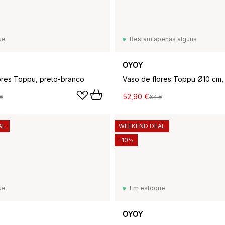
ue
Restam apenas alguns
OYOY
ores Toppu, preto-branco
52,90 €
€
64 €
AL
WEEKEND DEAL
-10%
ue
Em estoque
OYOY