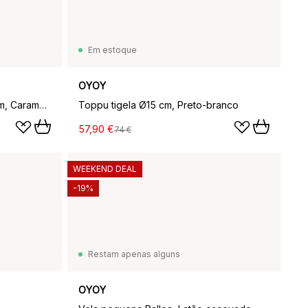
Em estoque
OYOY
Toppu travessa grande Ø27 cm, Caramel-rose
Toppu tigela Ø15 cm, Preto-branco
57,90 €
74 €
WEEKEND DEAL
-19%
Restam apenas alguns
OYOY