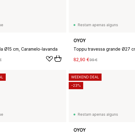
ue
Restam apenas alguns
OYOY
la Ø15 cm, Caramelo-lavanda
82,90 €
€
99 €
AL
WEEKEND DEAL
-23%
ue
Restam apenas alguns
OYOY