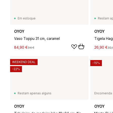
Em estoque
Restam a
OYOY
OYOY
Vaso Toppu 31 cm, caramel
Tigela Hag
84,90 €
26,90 €
94 €
32,
WEEKEND DEAL
-15%
-22%
Restam apenas alguns
Encomenda 
OYOY
OYOY