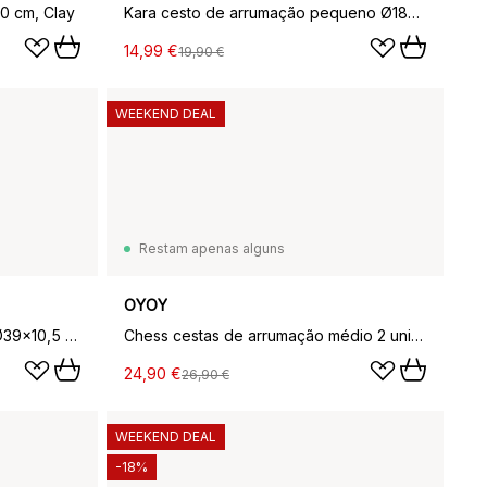
0 cm, Clay
Kara cesto de arrumação pequeno Ø18x22 cm 2 unidades, Vermelho cereja
14,99 €
19,90 €
WEEKEND DEAL
Restam apenas alguns
OYOY
Toppu centro de mesa baixa Ø39x10,5 cm, Baunilha-preto-branco
Chess cestas de arrumação médio 2 unidades, Argila-branco sujo
24,90 €
26,90 €
WEEKEND DEAL
-18%