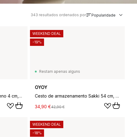
343
resultados ordenados por
Popularidade
WEEKEND DEAL
-19%
Restam apenas alguns
OYOY
Savi castiçais mármore - pequeno 4 cm, Choko
Cesto de armazenamento Sakki 54 cm, Optic blue
34,90 €
42,90 €
WEEKEND DEAL
-18%