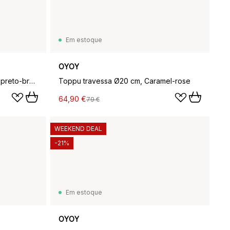
Em estoque
OYOY
Vaso de flores Toppu Ø10 cm, preto-branco
Toppu travessa Ø20 cm, Caramel-rose
64,90 €
79 €
WEEKEND DEAL
-21%
Em estoque
OYOY