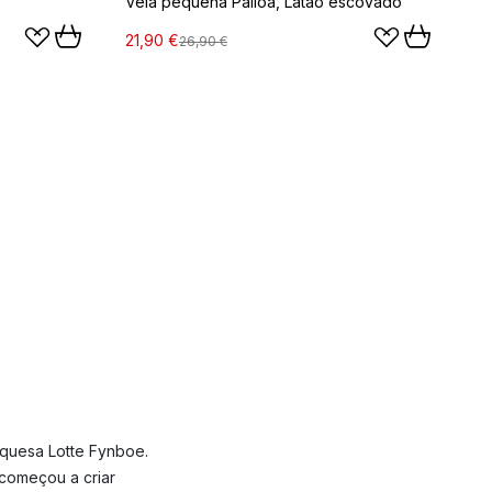
Vela pequena Palloa, Latão escovado
21,90 €
26,90 €
quesa Lotte Fynboe.
 começou a criar