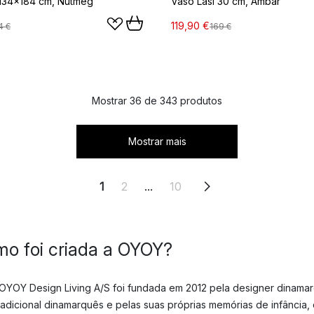
 134x184 cm, Nutmeg
Vaso Lasi 30 cm, Âmbar
119,90 €
4 €
169 €
Mostrar 36 de 343 produtos
Mostrar mais
1
2
...
10
o foi criada a OYOY?
OYOY Design Living A/S foi fundada em 2012 pela designer dinamar
radicional dinamarquês e pelas suas próprias memórias de infância,