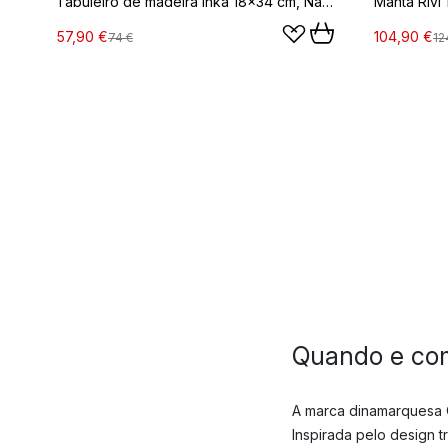
Tabuleiro de madeira Inka 18x34 cm, Nature
Manta Rivi
57,90 €
104,90 €
74 €
12
Quando e com
A marca dinamarquesa 
Inspirada pelo design t