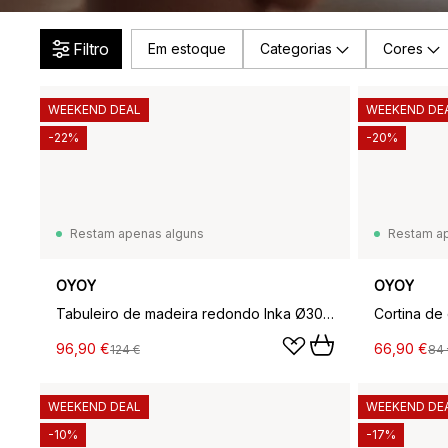
Filtro
Em estoque
Categorias
Cores
WEEKEND DEAL
WEEKEND DE
-22%
-20%
Restam apenas alguns
Restam a
OYOY
OYOY
Tabuleiro de madeira redondo Inka Ø30 cm, Nature
96,90 €
66,90 €
124 €
84 
WEEKEND DEAL
WEEKEND DE
-10%
-17%