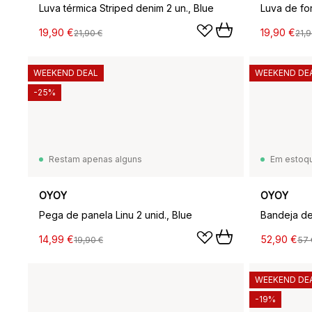
Luva térmica Striped denim 2 un., Blue
Luva de fo
19,90 €
19,90 €
21,90 €
21,9
WEEKEND DEAL
WEEKEND DE
-25%
Restam apenas alguns
Em estoq
OYOY
OYOY
Pega de panela Linu 2 unid., Blue
14,99 €
52,90 €
19,90 €
57 
WEEKEND DE
-19%