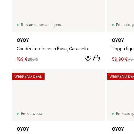
Restam apenas alguns
Em estoq
OYOY
OYOY
Candeeiro de mesa Kasa, Caramelo
Toppu tige
189 €
59,90 €
209 €
72 
WEEKEND DEAL
WEEKEND DE
Em estoque
Em estoq
OYOY
OYOY