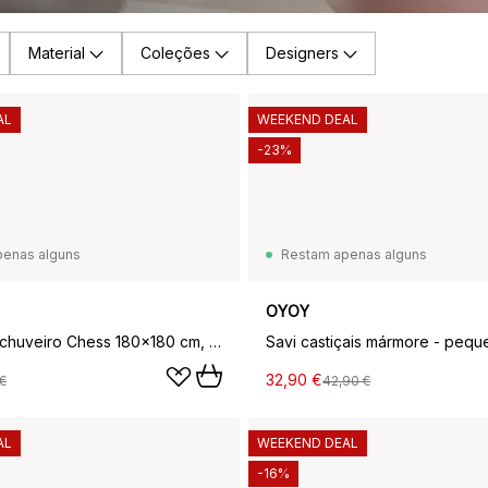
Material
Coleções
Designers
AL
WEEKEND DEAL
-23%
penas alguns
Restam apenas alguns
OYOY
Cortina de chuveiro Chess 180x180 cm, Clay-offwhite
32,90 €
€
42,90 €
AL
WEEKEND DEAL
-16%