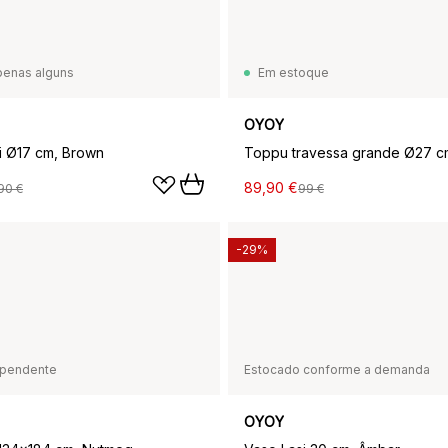
penas alguns
Em estoque
OYOY
i Ø17 cm, Brown
89,90 €
90 €
99 €
-29%
pendente
Estocado conforme a demanda
OYOY