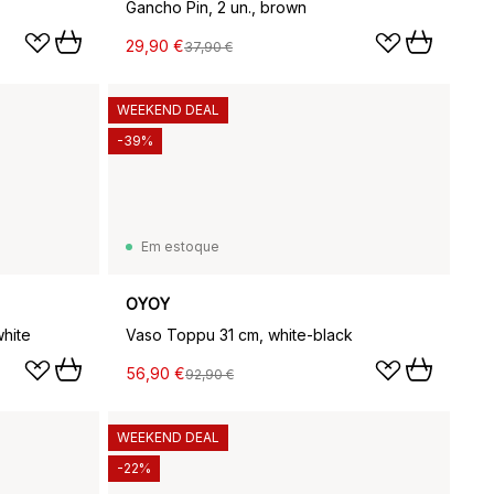
Gancho Pin, 2 un., brown
29,90 €
37,90 €
WEEKEND DEAL
-39%
Em estoque
OYOY
hite
Vaso Toppu 31 cm, white-black
56,90 €
92,90 €
WEEKEND DEAL
-22%