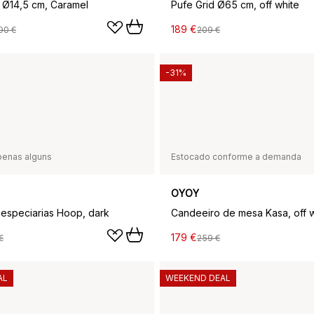
a Ø14,5 cm, Caramel
Pufe Grid Ø65 cm, off white
189 €
90 €
209 €
-31%
penas alguns
Estocado conforme a demanda
OYOY
especiarias Hoop, dark
Candeeiro de mesa Kasa, off w
179 €
€
259 €
AL
WEEKEND DEAL