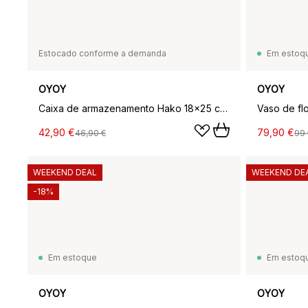
Estocado conforme a demanda
Em estoq
OYOY
OYOY
Caixa de armazenamento Hako 18x25 cm, Clay melange
Vaso de fl
42,90 €
79,90 €
46,90 €
99 
WEEKEND DEAL
WEEKEND DE
-18%
Em estoque
Em estoq
OYOY
OYOY