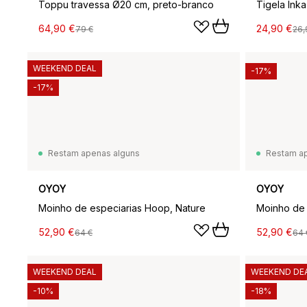
Toppu travessa Ø20 cm, preto-branco
Tigela Ink
64,90 €
24,90 €
79 €
26,
WEEKEND DEAL
-17%
-17%
Restam apenas alguns
Restam a
OYOY
OYOY
Moinho de especiarias Hoop, Nature
Moinho de 
52,90 €
52,90 €
64 €
64 
WEEKEND DEAL
WEEKEND DE
-10%
-18%