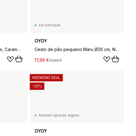
Em estoque
OYOY
Toppu travessa grande Ø27 cm, Caramelo-lavanda
Cesto de pão pequeno Maru Ø26 cm, Natural
17,99 €
21,90 €
WEEKEND DEAL
-25%
Restam apenas alguns
OYOY