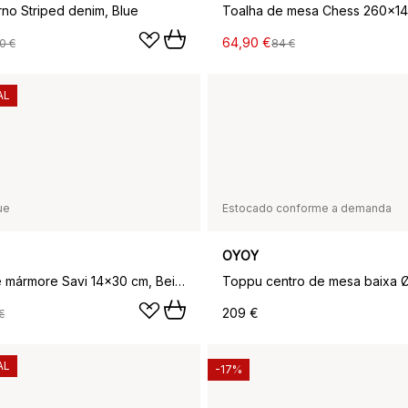
rno Striped denim, Blue
Toalha de mesa Chess 260x14
64,90 €
0 €
84 €
AL
ue
Estocado conforme a demanda
OYOY
Bandeja de mármore Savi 14x30 cm, Beige
209 €
€
AL
-17%