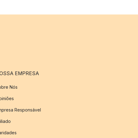
OSSA EMPRESA
obre Nós
piniões
mpresa Responsável
iliado
aridades