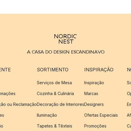
A CASA DO DESIGN ESCANDINAVO
ENTE
SORTIMENTO
INSPIRAÇÃO
N
Serviços de Mesa
Inspiração
S
amações
Cozinha & Culinária
Marcas
O
ução ou Reclamação
Decoração de Interiores
Designers
E
es
Iluminação
Ofertas Especiais
Af
io
Tapetes & Têxteis
Promoções
C