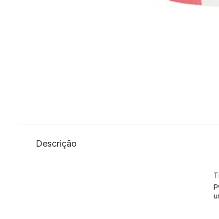
Descrição
T
p
u