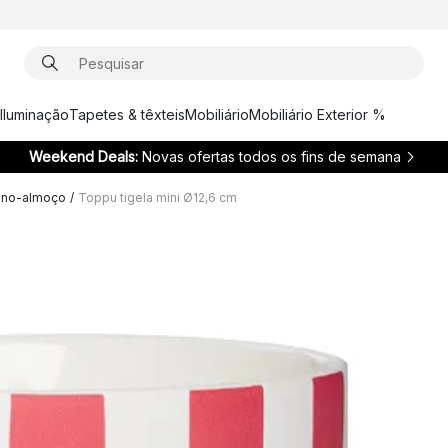
Iluminação
Tapetes & têxteis
Mobiliário
Mobiliário Exterior %
Weekend Deals:
Novas ofertas todos os fins de semana
eno-almoço
/
Toppu tigela mini Ø12,6 cm