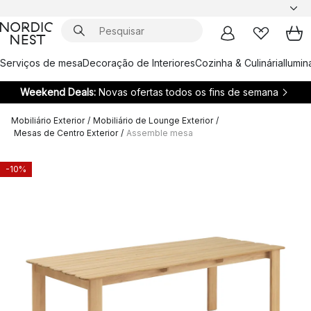
Serviços de mesa
Decoração de Interiores
Cozinha & Culinária
Ilumi
Weekend Deals:
Novas ofertas todos os fins de semana
Mobiliário Exterior
/
Mobiliário de Lounge Exterior
/
Mesas de Centro Exterior
/
Assemble mesa
-10%