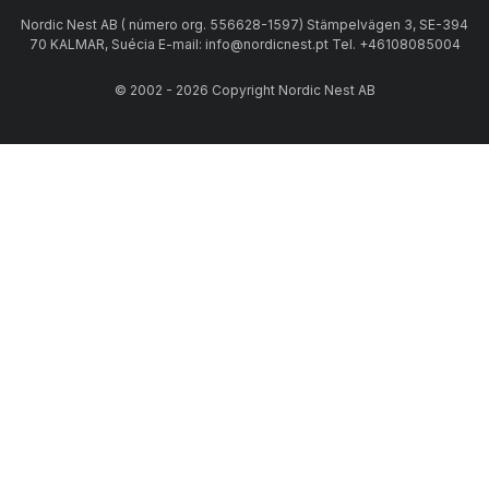
Nordic Nest AB ( número org. 556628-1597) Stämpelvägen 3, SE-394
70 KALMAR, Suécia E-mail: info@nordicnest.pt Tel. +46108085004
© 2002 - 2026 Copyright Nordic Nest AB