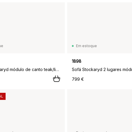
ue
Em estoque
1898
Sofá Stockaryd módulo de canto teak/light grey,
799 €
AL