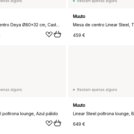
penas alguns
Restam apenas alguns
Muuto
Mesa de centro Deya Ø80x32 cm, Castanho castanha
459 €
€
penas alguns
Restam apenas alguns
Muuto
l poltrona lounge, Azul pálido
649 €