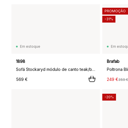
PROMOÇÃO
-31%
Em estoque
Em estoq
1898
Brafab
Sofá Stockaryd módulo de canto teak/beige,
Poltrona Bl
569 €
249 €
359 €
-20%