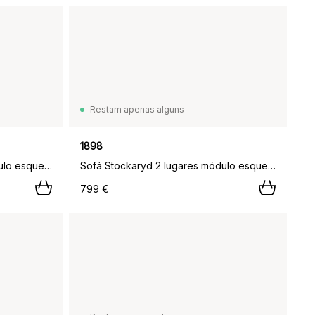
Restam apenas alguns
1898
Sofá Stockaryd 2 lugares módulo esquerdo teak/light grey,
Sofá Stockaryd 2 lugares módulo esquerdo teak/dark grey,
799 €