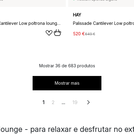
HAY
Palissade Cantilever Low poltrona lounge, Antracite
520 €
649 €
Mostrar 36 de 683 produtos
Mostrar mais
1
2
...
19
 lounge - para relaxar e desfrutar no ext