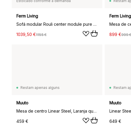
Estocado conforme a demanda
Restam a
Ferm Living
Ferm Living
Sofá modular Rouli center module pure bouclé, Castanho castanha
1039,50 €
899 €
1155 €
999 
Restam apenas alguns
Restam a
Muuto
Muuto
Mesa de centro Linear Steel, Laranja queimado, Ø42x47 cm
Linear Stee
459 €
649 €