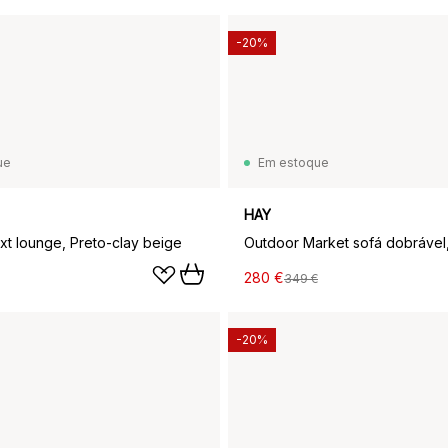
-20%
ue
Em estoque
HAY
ixt lounge, Preto-clay beige
280 €
349 €
-20%