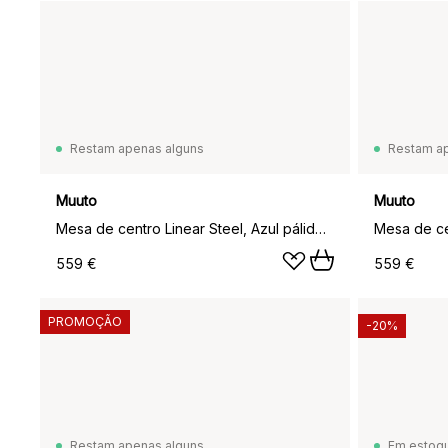
Restam apenas alguns
Restam a
Muuto
Muuto
Mesa de centro Linear Steel, Azul pálido, Ø70x40 cm
559 €
559 €
PROMOÇÃO
-20%
Restam apenas alguns
Em estoq