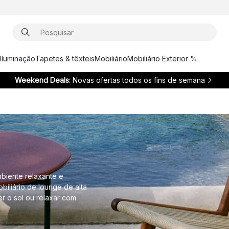
Iluminação
Tapetes & têxteis
Mobiliário
Mobiliário Exterior %
Weekend Deals:
Novas ofertas todos os fins de semana
mbiente relaxante e
biliário de lounge de alta
r o sol ou relaxar com