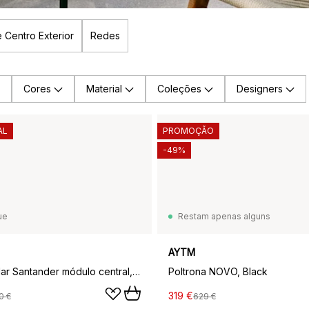
 Centro Exterior
Redes
Cores
Material
Coleções
Designers
AL
PROMOÇÃO
-49%
ue
Restam apenas alguns
AYTM
Sofá modular Santander módulo central, Branco-bege
Poltrona NOVO, Black
319 €
0 €
629 €