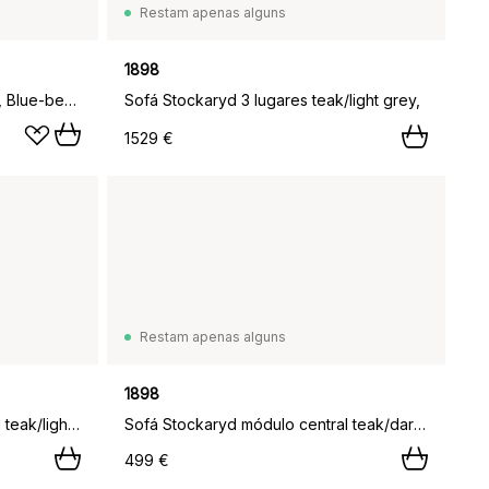
Restam apenas alguns
1898
Outdoor Market sofá dobrável, Blue-bege, 2 lugares
Sofá Stockaryd 3 lugares teak/light grey,
1529 €
Restam apenas alguns
1898
Sofá Stockaryd módulo central teak/light grey,
Sofá Stockaryd módulo central teak/dark grey,
499 €