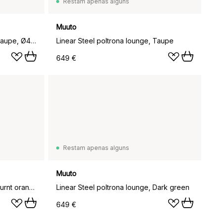
Restam apenas alguns
Muuto
Mesa de centro Linear Steel, Taupe, Ø42x47 cm
Linear Steel poltrona lounge, Taupe
649 €
Restam apenas alguns
Muuto
Linear Steel poltrona lounge, Burnt orange
Linear Steel poltrona lounge, Dark green
649 €