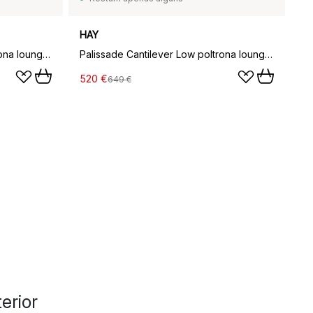
HAY
Palissade Cantilever Low poltrona lounge, Creme branco
Palissade Cantilever Low poltrona lounge, Vermelho ferro
520 €
649 €
erior