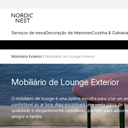
Serviços de mesa
Decoração de Interiores
Cozinha & Culinária
Mobiliário Exterior
/
Mobiliário de Lounge Exterior
Mobiliário de Lounge Exterior
O mobiliário de lounge é uma óptima escolha para criar um a
confortável ao ar livre. Aqui encontrará uma vasta gama de mo
qualidade e elegantemente concebido, perfeito para absorve
amigos e família.