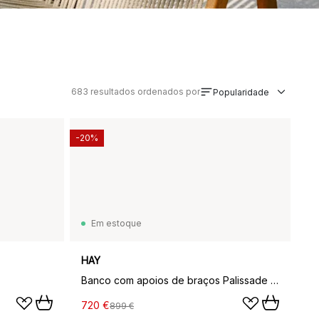
683
resultados ordenados por
Popularidade
-20%
Em estoque
HAY
Banco com apoios de braços Palissade Dining, Olive
720 €
899 €