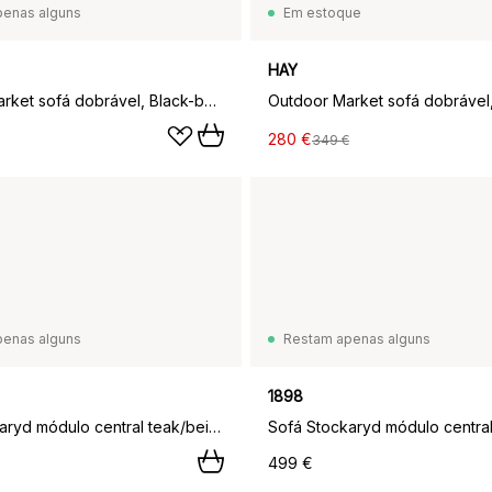
penas alguns
Em estoque
HAY
Outdoor Market sofá dobrável, Black-bege, 2 lugares
280 €
349 €
penas alguns
Restam apenas alguns
1898
Sofá Stockaryd módulo central teak/beige,
499 €