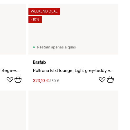
WEEKEND DEAL
-10%
Restam apenas alguns
Brafab
Outdoor Market sofá dobrável, Bege-vermelho, 2 lugares
Poltrona Blixt lounge, Light grey-teddy verde
323,10 €
359 €