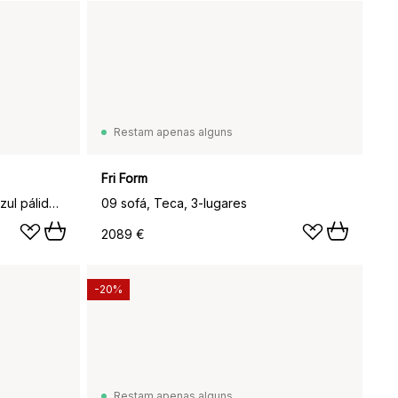
Restam apenas alguns
Fri Form
Mesa de centro Linear Steel, Azul pálido, Ø42x47 cm
09 sofá, Teca, 3-lugares
2089 €
-20%
Restam apenas alguns