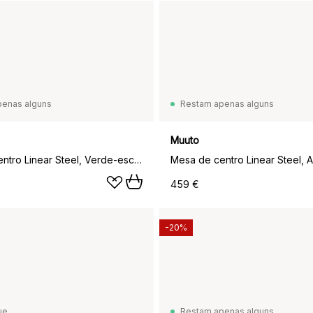
penas alguns
Restam apenas alguns
Muuto
Mesa de centro Linear Steel, Verde-escuro, Ø70x40 cm
459 €
-20%
ue
Restam apenas alguns