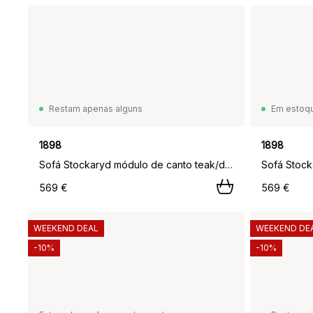
Restam apenas alguns
Em estoq
1898
1898
Sofá Stockaryd módulo de canto teak/dark grey,
569 €
569 €
WEEKEND DEAL
WEEKEND DE
-10%
-10%