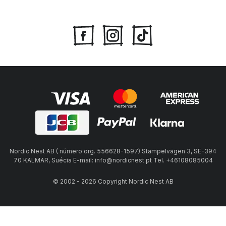
Nordic Nest AB ( número org. 556628-1597) Stämpelvägen 3, SE-394
70 KALMAR, Suécia E-mail: info@nordicnest.pt Tel. +46108085004
© 2002 - 2026 Copyright Nordic Nest AB