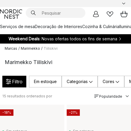
Serviços de mesa
Decoração de Interiores
Cozinha & Culinária
Ilumi
Weekend Deals:
Novas ofertas todos os fins de semana
Marcas
/
Marimekko
/
Tiiliskivi
Marimekko Tiiliskivi
Filtro
Em estoque
Categorias
Cores
15
resultados ordenados por
Popularidade
-18%
-21%