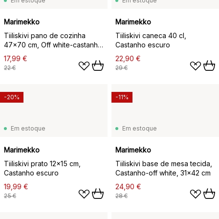
Em estoque
Em estoque
Marimekko
Marimekko
Tiiliskivi pano de cozinha
Tiiliskivi caneca 40 cl,
47x70 cm, Off white-castanho
Castanho escuro
avermelhado
17,99 €
22,90 €
22 €
29 €
-20%
-11%
Em estoque
Em estoque
Marimekko
Marimekko
Tiiliskivi prato 12x15 cm,
Tiiliskivi base de mesa tecida,
Castanho escuro
Castanho-off white, 31x42 cm
19,99 €
24,90 €
25 €
28 €