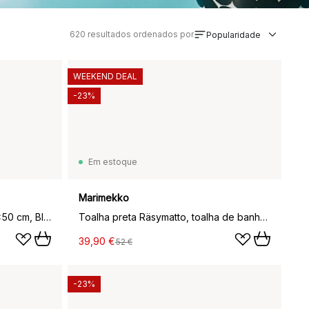
620
resultados ordenados por
Popularidade
WEEKEND DEAL
-23%
Em estoque
Marimekko
Capa de almofada Piccolo 50x50 cm, Black-cotton
Toalha preta Räsymatto, toalha de banho, 70x150 cm
39,90 €
52 €
-23%