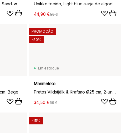
Fronha Pieni unikko 50x50 cm, Sand-white-hay-emerald
Unikko tecido, Light blue-sarja de algodão
44,90 €
59 €
PROMOÇÃO
-50%
Em estoque
Marimekko
 cm, Bege
Pratos Vildstjälk & Kraftmo Ø25 cm, 2-unid., White-black-multi
34,50 €
69 €
-15%