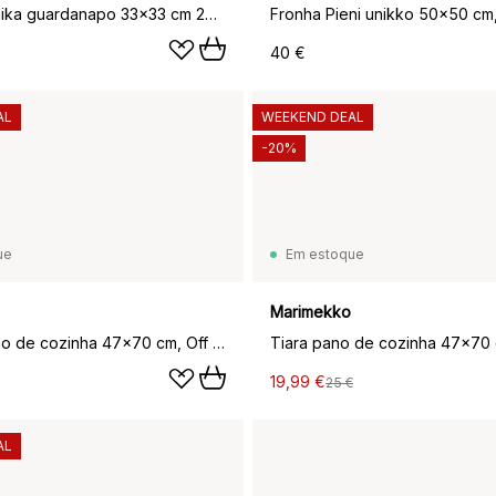
Juhannustaika guardanapo 33x33 cm 20 un., Blue-yellow-red
40 €
AL
WEEKEND DEAL
-20%
ue
Em estoque
Marimekko
Unikko pano de cozinha 47x70 cm, Off white-rosa-vermelho alaranjado
Tiara pano de cozinha 47x70
19,99 €
25 €
AL