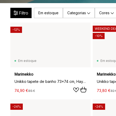
Filtro
Em estoque
Categorias
Cores
WEEKEND DE
-12%
-10%
Em estoque
Em estoq
Marimekko
Marimekko
Unikko tapete de banho 73x74 cm, Hay-sand-emerald
74,90 €
73,80 €
85 €
82 
-24%
-24%