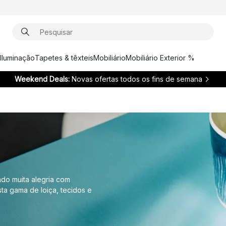
Iluminação
Tapetes & têxteis
Mobiliário
Mobiliário Exterior %
Weekend Deals:
Novas ofertas todos os fins de semana
ndo muita alegria com
ta gama de loiça, tecidos e