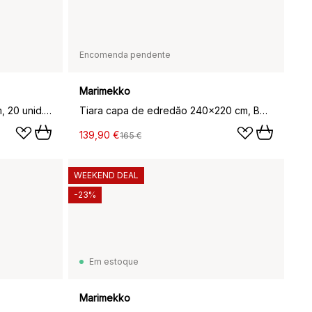
Encomenda pendente
Marimekko
Guardanapos Unikko 33x33 cm, 20 unid., Sand-brown
Tiara capa de edredão 240x220 cm, Bege
139,90 €
165 €
WEEKEND DEAL
-23%
Em estoque
Marimekko