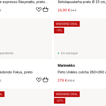
Chávena de expresso Räsymatto, preto-branco
24,90 €
€
34 €
WEEKEND DEAL
-11%
pendente
Em estoque
Marimekko
redondo Fokus, preto
279 €
€
315 €
AL
WEEKEND DEAL
-27%