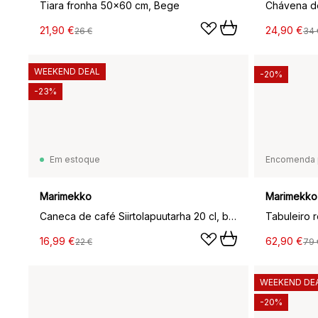
Tiara fronha 50x60 cm, Bege
21,90 €
24,90 €
26 €
34 
WEEKEND DEAL
-20%
-23%
Em estoque
Encomenda 
Marimekko
Marimekko
Caneca de café Siirtolapuutarha 20 cl, branco-preto-amarelo
Tabuleiro 
16,99 €
62,90 €
22 €
79 
WEEKEND DE
-20%