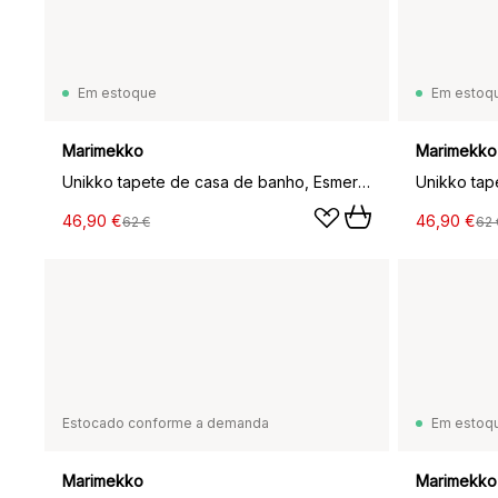
Em estoque
Em estoq
Marimekko
Marimekko
Unikko tapete de casa de banho, Esmeralda
46,90 €
46,90 €
62 €
62 
Estocado conforme a demanda
Em estoq
Marimekko
Marimekko