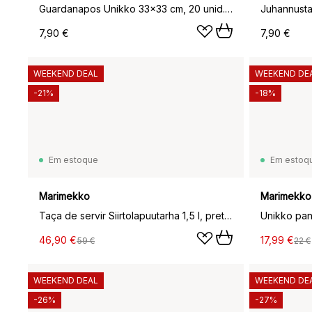
Guardanapos Unikko 33x33 cm, 20 unid., Gold
7,90 €
7,90 €
WEEKEND DEAL
WEEKEND DE
-21%
-18%
Em estoque
Em estoq
Marimekko
Marimekko
Taça de servir Siirtolapuutarha 1,5 l, preto-verde
46,90 €
17,99 €
59 €
22 €
WEEKEND DEAL
WEEKEND DE
-26%
-27%