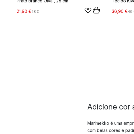
Prato branco Oiva , 25 cm
Tecido Kiv
21,90 €
36,90 €
28 €
49 
Adicione cor
Marimekko é uma empre
com belas cores e padr