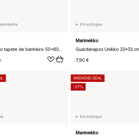
pendente
Em estoque
Marimekko
Piirto Unikko tapete de banheiro 50x80 cm, Bege
7,90 €
€
AL
WEEKEND DEAL
-27%
ue
Em estoque
Marimekko