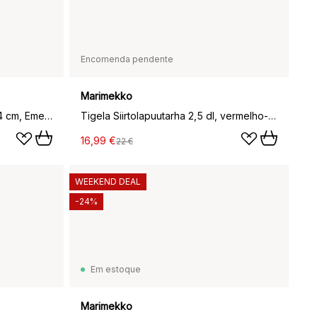
Encomenda pendente
Marimekko
Unikko tapete de banho 73x74 cm, Emerald-off white-toupeira
Tigela Siirtolapuutarha 2,5 dl, vermelho-branco
16,99 €
22 €
WEEKEND DEAL
-24%
Em estoque
Marimekko