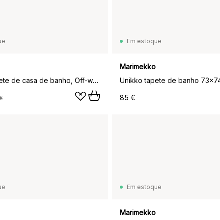
ue
Em estoque
Marimekko
Unikko tapete de casa de banho, Off-white
85 €
€
ue
Em estoque
Marimekko