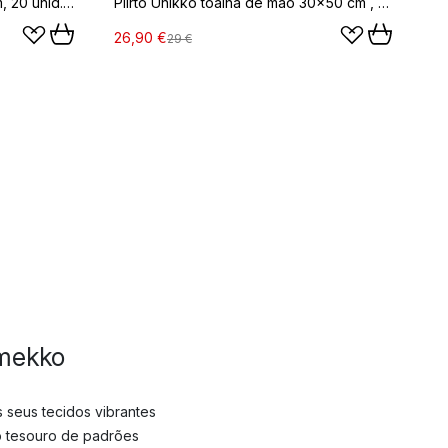
Guardanapos Unikko 33x33 cm, 20 unid., Vermelho
Piirto Unikko toalha de mão 30x50 cm , Bege
26,90 €
29 €
imekko
seus tecidos vibrantes
o tesouro de padrões