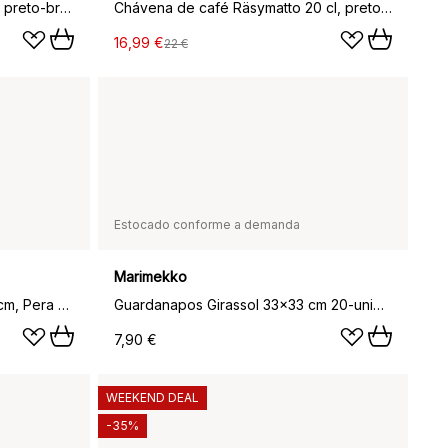
Siirtolapuutarha prato Ø 25 cm, preto-branco
Chávena de café Räsymatto 20 cl, preto-branco
16,99 €
22 €
Estocado conforme a demanda
Marimekko
Piirto Unikko colcha 260x260 cm, Pera – off white
Guardanapos Girassol 33x33 cm 20-unid., Amarelo.
7,90 €
WEEKEND DEAL
-35%