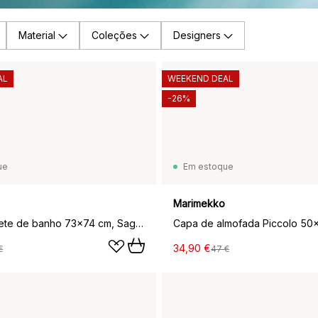
Material
Coleções
Designers
AL
WEEKEND DEAL
-26%
ue
Em estoque
Marimekko
Unikko tapete de banho 73x74 cm, Sage-off white
34,90 €
€
47 €