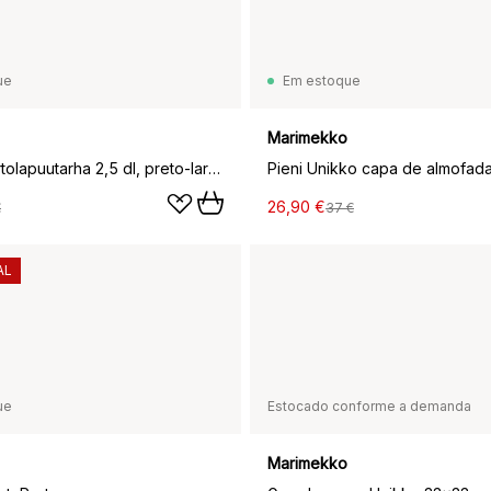
ue
Em estoque
Marimekko
Caneca Siirtolapuutarha 2,5 dl, preto-laranja
26,90 €
€
37 €
AL
ue
Estocado conforme a demanda
Marimekko