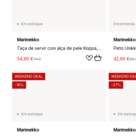
Em estoque
Encomenda 
Marimekko
Marimekko
Taça de servir com alça de pele Koppa, branco
54,90 €
42,90 €
74 €
59 
WEEKEND DEAL
WEEKEND DE
-16%
-27%
Em estoque
Em estoq
Marimekko
Marimekko