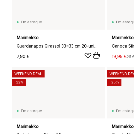
Em estoque
Em estoq
Marimekko
Marimekko
Guardanapos Girassol 33x33 cm 20-unid., Blue
7,90 €
19,99 €
25 
WEEKEND DEAL
WEEKEND DE
-22%
-25%
Em estoque
Em estoq
Marimekko
Marimekko