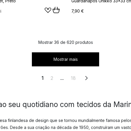
et, Preto
7,90 €
€
Mostrar 36 de 620 produtos
Mostrar mais
1
2
...
18
 ao seu quotidiano com tecidos da Mar
sa finlandesa de design que se tornou mundialmente famosa pelos 
ões. Desde a sua criação na década de 1950, construíram um vast