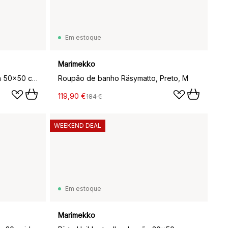
Em estoque
Marimekko
Pieni Unikko capa de almofada 50x50 cm, Cotton-peach
Roupão de banho Räsymatto, Preto, M
119,90 €
184 €
WEEKEND DEAL
Em estoque
Marimekko