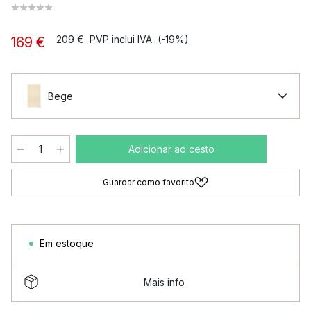
209 €
PVP inclui IVA
(-19%)
169 €
Bege
Adicionar ao cesto
Guardar como favorito
Em estoque
Mais info