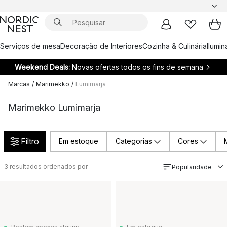
Serviços de mesa
Decoração de Interiores
Cozinha & Culinária
Ilumi
Weekend Deals:
Novas ofertas todos os fins de semana
Marcas
/
Marimekko
/
Lumimarja
Marimekko Lumimarja
Filtro
Em estoque
Categorias
Cores
3
resultados ordenados por
Popularidade