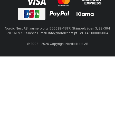
Nordic Nest AB ( número org. 556628-1597) Stämpelvägen 3, SE-394
70 KALMAR, Suécia E-mail: info@nordicnest.pt Tel. +46108085004
© 2002 - 2026 Copyright Nordic Nest AB