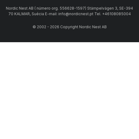
Nordic Nest AB ( número org. 556628-1597) Stämpelvägen 3, SE-394
70 KALMAR, Suécia E-mail: info@nordicnest.pt Tel. +46108085004
© 2002 - 2026 Copyright Nordic Nest AB