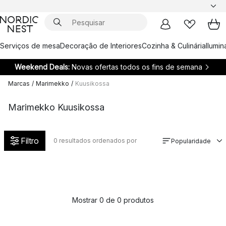
Serviços de mesa
Decoração de Interiores
Cozinha & Culinária
Ilumi
Weekend Deals:
Novas ofertas todos os fins de semana
Marcas
/
Marimekko
/
Kuusikossa
Marimekko Kuusikossa
Filtro
0
resultados ordenados por
Popularidade
Mostrar 0 de 0 produtos