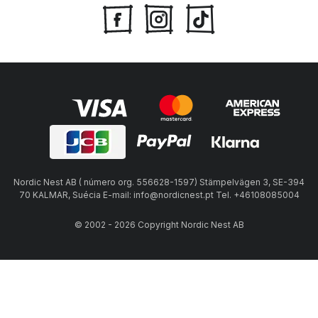
Nordic Nest AB ( número org. 556628-1597) Stämpelvägen 3, SE-394
70 KALMAR, Suécia E-mail: info@nordicnest.pt Tel. +46108085004
© 2002 - 2026 Copyright Nordic Nest AB