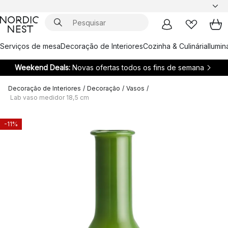
Serviços de mesa
Decoração de Interiores
Cozinha & Culinária
Ilumi
Weekend Deals:
Novas ofertas todos os fins de semana
Decoração de Interiores
/
Decoração
/
Vasos
/
Lab vaso medidor 18,5 cm
-11%