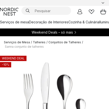
Serviços de mesa
Decoração de Interiores
Cozinha & Culinária
Ilumi
Weekend Deals – só mais
Serviços de Mesa
/
Talheres
/
Conjuntos de Talheres
/
Sanna conjunto de talheres
WEEKEND DEAL
-10%