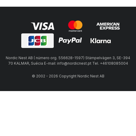
Nordic Nest AB ( número org. 556628-1597) Stämpelvägen 3, SE-394
70 KALMAR, Suécia E-mail: info@nordicnest.pt Tel. +46108085004
© 2002 - 2026 Copyright Nordic Nest AB