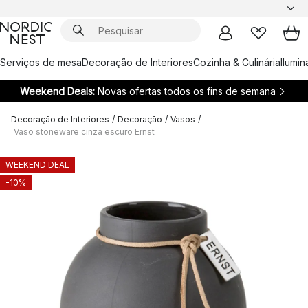
Serviços de mesa
Decoração de Interiores
Cozinha & Culinária
Ilumi
Weekend Deals:
Novas ofertas todos os fins de semana
Decoração de Interiores
/
Decoração
/
Vasos
/
Vaso stoneware cinza escuro Ernst
WEEKEND DEAL
-10%