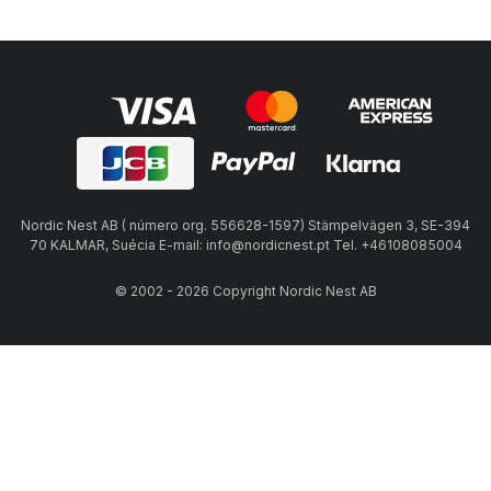
Nordic Nest AB ( número org. 556628-1597) Stämpelvägen 3, SE-394
70 KALMAR, Suécia E-mail: info@nordicnest.pt Tel. +46108085004
© 2002 - 2026 Copyright Nordic Nest AB