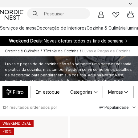
Serviços de mesa
Decoração de Interiores
Cozinha & Culinária
Ilumi
Weekend Deals:
Novas ofertas todos os fins de semana
Cozinha & Culinária
/
Têxteis de Cozinha
/
Luvas e Pegas de Cozinha
Luvas e Pegas de Cozinha
Luvas e pegas de de cozinha não são somente uma parte necessária
e prática da cozinha, mas também podem servir como belos detalhes
de decoração para pendurar em sua cozinha. Aqui na Nordic Nest,
encontrará uma grande selecção de luvas e pegas de marcas de
renome.
Filtro
Em estoque
Categorias
Marcas
124
resultados ordenados por
Popularidade
WEEKEND DEAL
-10%