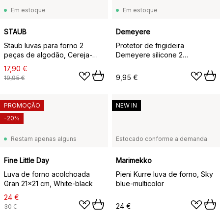
Em estoque
Em estoque
STAUB
Demeyere
Staub luvas para forno 2
Protetor de frigideira
peças de algodão, Cereja-
Demeyere silicone 2
bege
unidades, Ø40 cm
17,90 €
9,95 €
19,95 €
PROMOÇÃO
NEW IN
-20%
Restam apenas alguns
Estocado conforme a demanda
Fine Little Day
Marimekko
Luva de forno acolchoada
Pieni Kurre luva de forno, Sky
Gran 21x21 cm, White-black
blue-multicolor
24 €
24 €
30 €