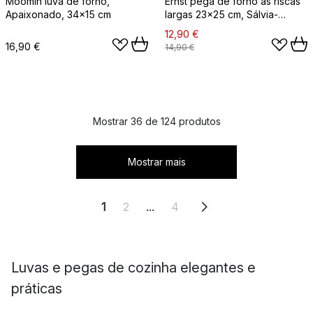
Moomin luva de forno,
Ernst pega de forno às riscas
Apaixonado, 34x15 cm
largas 23x25 cm, Sálvia-
branco
12,90 €
16,90 €
14,90 €
Mostrar 36 de 124 produtos
Mostrar mais
1
2
...
4
Luvas e pegas de cozinha elegantes e
práticas