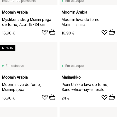
Encomenda pendente
Em estoque
Moomin Arabia
Moomin Arabia
Mystikens skog Mumin pega
Moomin luva de forno,
de forno, Azul, 15x34 cm
Muminmamma
16,90 €
16,90 €
NEW IN
Em estoque
Em estoque
Moomin Arabia
Marimekko
Moomin luva de forno,
Pieni Unikko luva de forno,
Muminpappa
Sand-white-hay-emerald
16,90 €
24 €