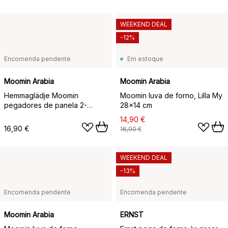
WEEKEND DEAL
-12%
Encomenda pendente
Em estoque
Moomin Arabia
Moomin Arabia
Hemmaglädje Moomin
Moomin luva de forno, Lilla My
pegadores de panela 2-
28x14 cm
unidades, 22x22 cm
14,90 €
16,90 €
16,90 €
WEEKEND DEAL
-13%
Encomenda pendente
Encomenda pendente
Moomin Arabia
ERNST