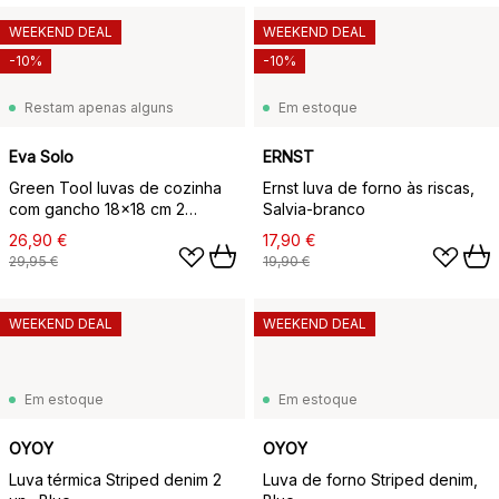
WEEKEND DEAL
WEEKEND DEAL
-10%
-10%
Restam apenas alguns
Em estoque
Eva Solo
ERNST
Green Tool luvas de cozinha
Ernst luva de forno às riscas,
com gancho 18x18 cm 2
Salvia-branco
unidades, Verde
26,90 €
17,90 €
29,95 €
19,90 €
WEEKEND DEAL
WEEKEND DEAL
Em estoque
Em estoque
OYOY
OYOY
Luva térmica Striped denim 2
Luva de forno Striped denim,