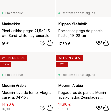
Em estoque
Restam apenas alguns
Marimekko
Klippan Yllefabrik
Pieni Unikko pegas 21,5x21,5
Romantica pega de panela,
cm, Sand-white-hay-emerald
Pastel, 19x28 cm
16 €
17,50 €
WEEKEND DEAL
WEEKEND DEAL
-12%
-12%
Em estoque
Restam apenas alguns
Moomin Arabia
Moomin Arabia
Moomin luva de forno, Alegria
Pegadores de panela Mumin
caseira, 34x15 cm
apaixonados 2-unidades,
22x22 cm
14,90 €
14,90 €
16,90 €
16,90 €