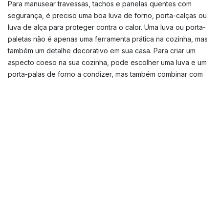
Para manusear travessas, tachos e panelas quentes com
segurança, é preciso uma boa luva de forno, porta-calças ou
luva de alça para proteger contra o calor. Uma luva ou porta-
paletas não é apenas uma ferramenta prática na cozinha, mas
também um detalhe decorativo em sua casa. Para criar um
aspecto coeso na sua cozinha, pode escolher uma luva e um
porta-palas de forno a condizer, mas também combinar com
os seus toalhetes de cozinha. Isto dá à cozinha uma sensação
de estilo, quer escolha um conjunto colorido e estampado ou
um porta-rolhas e um porta-rolhas de cor natural. Aqui
connosco pode encontrar uma vasta gama de luvas de forno
e porta-rolhas vendidas separadamente ou em conjuntos, com
ou sem avental de marcas bem conhecidas.
Que luvas e pegas de cozinha são as mais
populares?
Quer esteja à procura de luvas de forno e porta-luvas com
padrões ou cores mais neutras, temos uma gama de luvas de