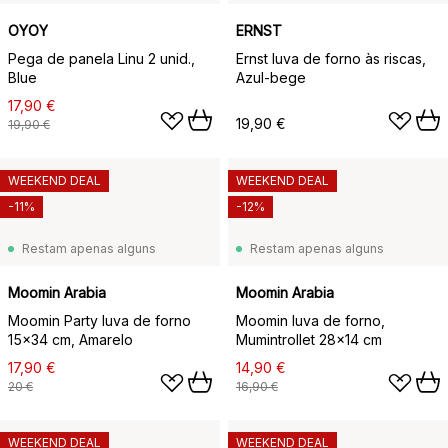
OYOY
ERNST
Pega de panela Linu 2 unid.,
Ernst luva de forno às riscas,
Blue
Azul-bege
17,90 €
19,90 €
19,90 €
WEEKEND DEAL
WEEKEND DEAL
-11%
-12%
Restam apenas alguns
Restam apenas alguns
Moomin Arabia
Moomin Arabia
Moomin Party luva de forno
Moomin luva de forno,
15x34 cm, Amarelo
Mumintrollet 28x14 cm
17,90 €
14,90 €
20 €
16,90 €
WEEKEND DEAL
WEEKEND DEAL