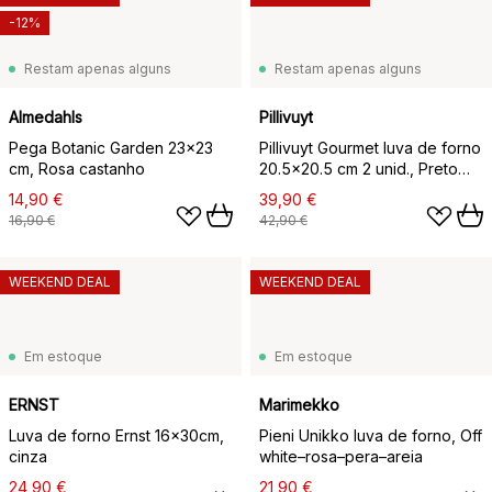
-12%
Restam apenas alguns
Restam apenas alguns
Almedahls
Pillivuyt
Pega Botanic Garden 23x23
Pillivuyt Gourmet luva de forno
cm, Rosa castanho
20.5x20.5 cm 2 unid., Preto
couro
14,90 €
39,90 €
16,90 €
42,90 €
WEEKEND DEAL
WEEKEND DEAL
Em estoque
Em estoque
ERNST
Marimekko
Luva de forno Ernst 16x30cm,
Pieni Unikko luva de forno, Off
cinza
white–rosa–pera–areia
24,90 €
21,90 €