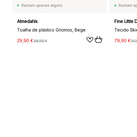
Restam apenas alguns
Restam a
Almedahls
Fine Little 
Toalha de plástico Gnomos, Bege
Tecido Skie
29,90 €
79,90 €
36,90 €
102