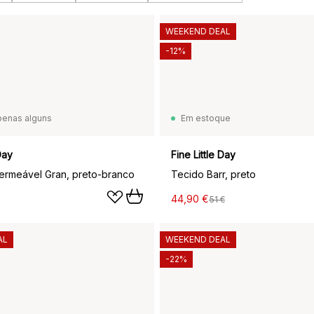
WEEKEND DEAL
-12%
penas alguns
Em estoque
Day
Fine Little Day
ermeável Gran, preto-branco
Tecido Barr, preto
44,90 €
51 €
AL
WEEKEND DEAL
-22%