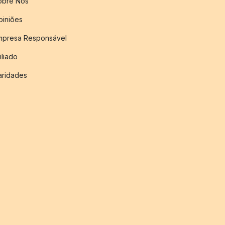
obre Nós
piniões
mpresa Responsável
iliado
aridades