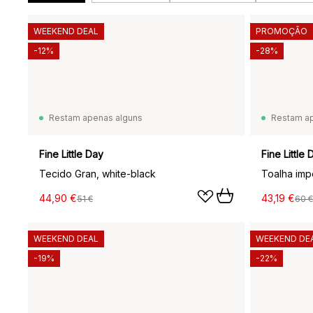
WEEKEND DEAL
PROMOÇÃO
-12%
-28%
Restam apenas alguns
Restam a
Fine Little Day
Fine Little 
Tecido Gran, white-black
Toalha imp
44,90 €
43,19 €
51 €
60 €
WEEKEND DEAL
WEEKEND DE
-19%
-22%