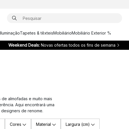
Iluminação
Tapetes & têxteis
Mobiliário
Mobiliário Exterior %
Weekend Deals:
Novas ofertas todos os fins de semana
 de almofadas e muito mais
erência. Aqui encontrará uma
 designers de renome.
Cores
Material
Largura (cm)