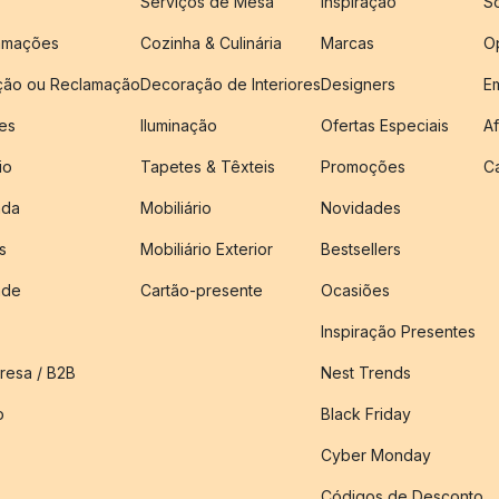
Serviços de Mesa
Inspiração
S
amações
Cozinha & Culinária
Marcas
O
ução ou Reclamação
Decoração de Interiores
Designers
E
es
Iluminação
Ofertas Especiais
Af
io
Tapetes & Têxteis
Promoções
C
nda
Mobiliário
Novidades
s
Mobiliário Exterior
Bestsellers
ade
Cartão-presente
Ocasiões
Inspiração Presentes
esa / B2B
Nest Trends
o
Black Friday
Cyber Monday
Códigos de Desconto