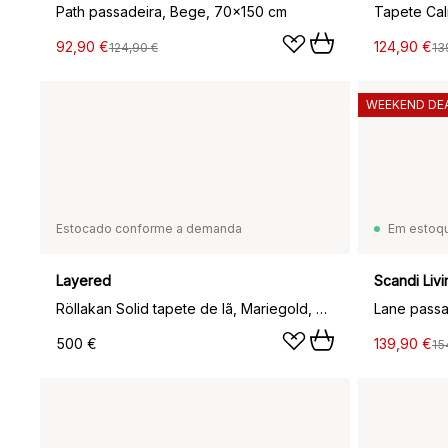
Path passadeira, Bege, 70x150 cm
92,90 €
124,90 €
124,90 €
13
WEEKEND DE
Estocado conforme a demanda
Em estoq
Layered
Scandi Livi
Röllakan Solid tapete de lã, Mariegold, 80x300 cm
Lane passa
500 €
139,90 €
15