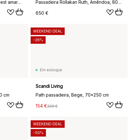
Passadeira Röllakan Ruth, Harvest amarelo, 80x300 cm
Passadeira Röllakan Ruth, Amêndoa, 80x300 cm
650 €
WEEKEND DEAL
-26%
Em estoque
Scandi Living
00 cm
Path passadeira, Bege, 70x250 cm
154 €
209 €
WEEKEND DEAL
-50%