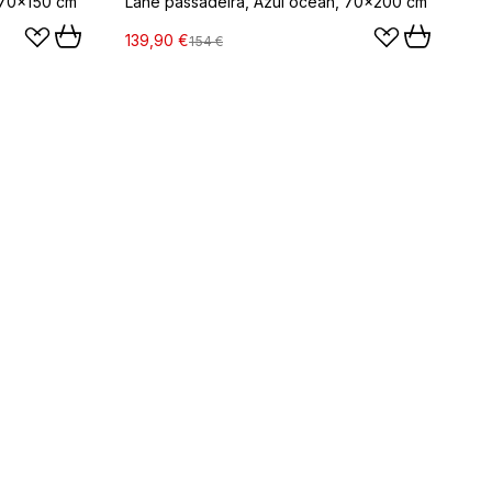
 70x150 cm
Lane passadeira, Azul ocean, 70x200 cm
139,90 €
154 €