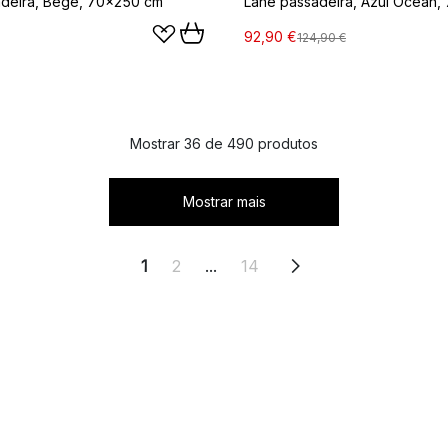
adeira, Bege, 70x250 cm
Lane passadeira, Azul Ocean,
92,90 €
124,90 €
Mostrar 36 de 490 produtos
Mostrar mais
1
2
...
14