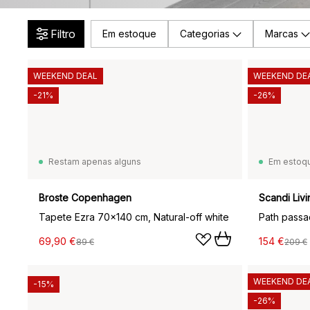
Filtro
Em estoque
Categorias
Marcas
WEEKEND DEAL
WEEKEND DE
-21%
-26%
Restam apenas alguns
Em estoq
Broste Copenhagen
Scandi Livi
Tapete Ezra 70x140 cm, Natural-off white
69,90 €
154 €
89 €
209 €
WEEKEND DE
-15%
-26%