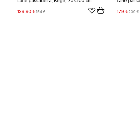
Lane passadeira, Bege, 70x200 cm
Lane pass
139,90 €
179 €
154 €
209 €