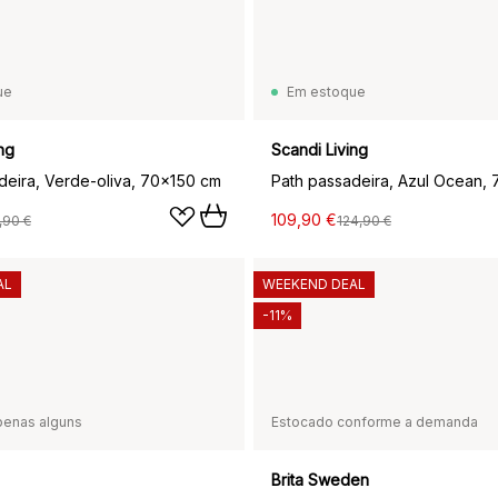
ue
Em estoque
ng
Scandi Living
deira, Verde‑oliva, 70x150 cm
Path passadeira, Azul Ocean,
109,90 €
,90 €
124,90 €
AL
WEEKEND DEAL
-11%
penas alguns
Estocado conforme a demanda
Brita Sweden