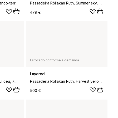
Tapete Moor cream (creme branco-terracota), 70x200 cm
Passadeira Röllakan Ruth, Summer sky, 75x240 cm
479 €
Estocado conforme a demanda
Layered
Röllakan Solid tapete de lã, Azul céu, 75x240 cm
Passadeira Röllakan Ruth, Harvest yellow, 75x240 cm
500 €