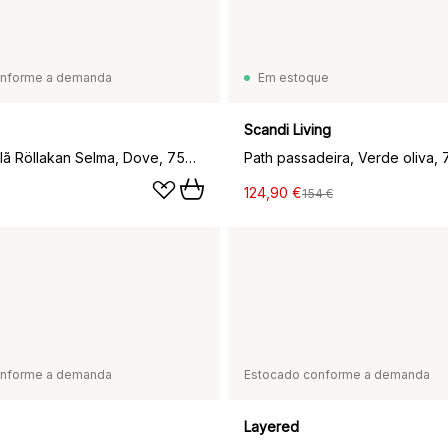
onforme a demanda
Em estoque
Scandi Living
Tapete de lã Röllakan Selma, Dove, 75x240 cm
Path passadeira, Verde oliva,
124,90 €
154 €
onforme a demanda
Estocado conforme a demanda
Layered