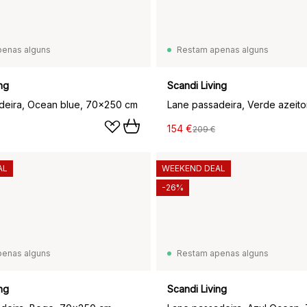
penas alguns
Restam apenas alguns
ng
Scandi Living
deira, Ocean blue, 70x250 cm
154 €
209 €
AL
WEEKEND DEAL
-26%
penas alguns
Restam apenas alguns
ng
Scandi Living