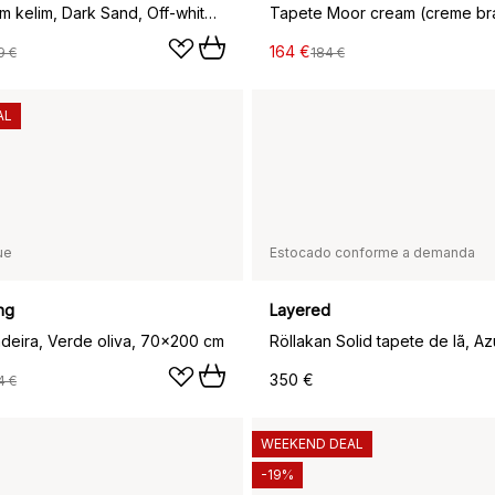
Tapete Calm kelim, Dark Sand, Off-white, 80x200 cm
164 €
9 €
184 €
AL
ue
Estocado conforme a demanda
ng
Layered
deira, Verde oliva, 70x200 cm
350 €
4 €
WEEKEND DEAL
-19%