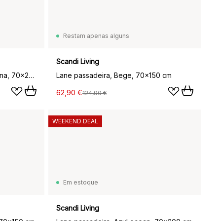
Restam apenas alguns
Scandi Living
Lane passadeira, Verde azeitona, 70x250 cm
Lane passadeira, Bege, 70x150 cm
62,90 €
124,90 €
WEEKEND DEAL
Em estoque
Scandi Living