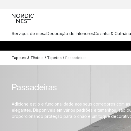
Serviços de mesa
Decoração de Interiores
Cozinha & Culinária
Tapetes & Têxteis
/
Tapetes
/
Passadeiras
Passadeiras
Adicione estilo e funcionalidade aos seus corredores com as
elegantes. Disponíveis em vários padrões e tamanhos, são dur
proporcionando proteção para o chão e um toque decorativo