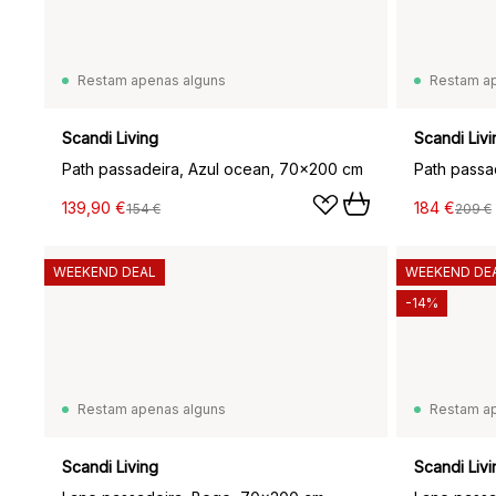
Restam apenas alguns
Restam a
Scandi Living
Scandi Livi
Path passadeira, Azul ocean, 70x200 cm
Path passa
139,90 €
184 €
154 €
209 €
WEEKEND DEAL
WEEKEND DE
-14%
Restam apenas alguns
Restam a
Scandi Living
Scandi Livi