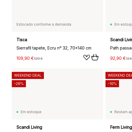
Estocado conforme a demanda
Em estoq
Tisca
Scandi Livi
Sierrafil tapete, Ecru nº 32, 70x140 cm
Path passa
109,90 €
92,90 €
129 €
124
WEEKEND DEAL
WEEKEND DE
-26%
-10%
Em estoque
Restam a
Scandi Living
Ferm Living