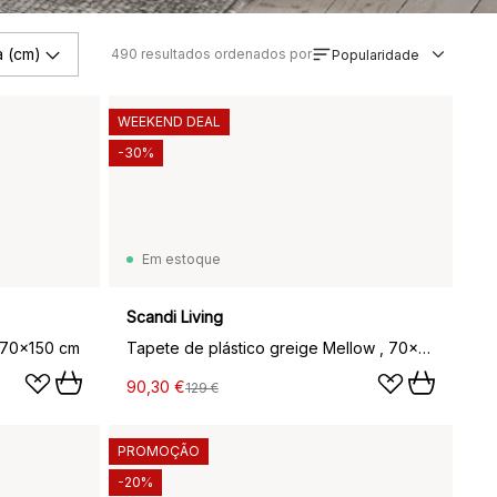
a (cm)
490
resultados ordenados por
Popularidade
WEEKEND DEAL
-30%
Em estoque
Scandi Living
, 70x150 cm
Tapete de plástico greige Mellow , 70x150cm
90,30 €
129 €
PROMOÇÃO
-20%