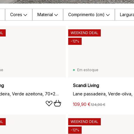
Cores
Material
Comprimento (cm)
Largur
AL
WEEKEND DEAL
-12%
ue
Em estoque
ng
Scandi Living
Path passadeira, Verde azeitona, 70x250 cm
Lane passadeira, Verde‑oliva
109,90 €
124,90 €
AL
WEEKEND DEAL
-12%