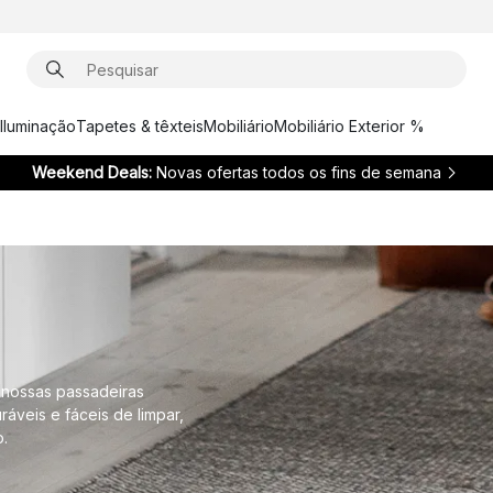
Iluminação
Tapetes & têxteis
Mobiliário
Mobiliário Exterior %
Weekend Deals:
Novas ofertas todos os fins de semana
 nossas passadeiras
áveis e fáceis de limpar,
.