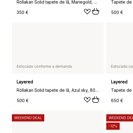
Röllakan Solid tapete de lã, Mariegold, 75x240 cm
350 €
500 €
Estocado conforme a demanda
Estocado c
Layered
Layered
Röllakan Solid tapete de lã, Azul sky, 80x300 cm
500 €
650 €
WEEKEND DEAL
WEEKEND DE
-12%