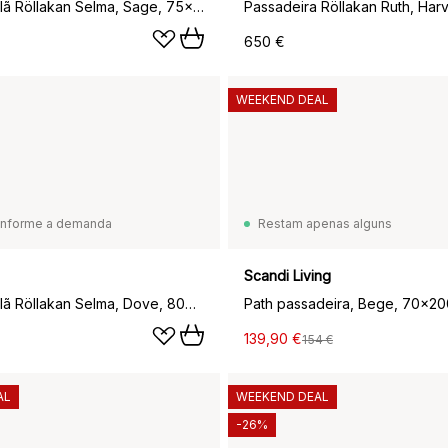
Tapete de lã Röllakan Selma, Sage, 75x240 cm
650 €
WEEKEND DEAL
onforme a demanda
Restam apenas alguns
Scandi Living
Tapete de lã Röllakan Selma, Dove, 80x300 cm
Path passadeira, Bege, 70x2
139,90 €
154 €
AL
WEEKEND DEAL
-26%