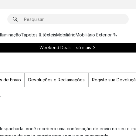
Iluminação
Tapetes & têxteis
Mobiliário
Mobiliário Exterior %
Weekend Deals – só mais
s de Envio
Devoluções e Reclamações
Registe sua Devoluç
r
spachada, você receberá uma confirmação de envio no seu e-mail
empresa de envio correta para seguir sua encomenda.