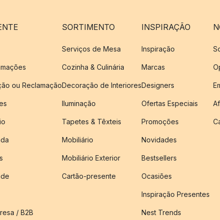
ENTE
SORTIMENTO
INSPIRAÇÃO
N
Serviços de Mesa
Inspiração
S
amações
Cozinha & Culinária
Marcas
O
ução ou Reclamação
Decoração de Interiores
Designers
E
es
Iluminação
Ofertas Especiais
Af
io
Tapetes & Têxteis
Promoções
C
nda
Mobiliário
Novidades
s
Mobiliário Exterior
Bestsellers
ade
Cartão-presente
Ocasiões
Inspiração Presentes
esa / B2B
Nest Trends