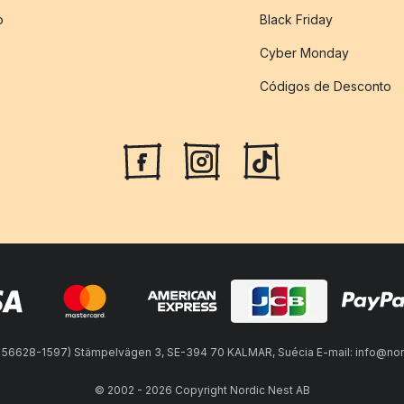
o
Black Friday
Cyber Monday
Códigos de Desconto
 556628-1597) Stämpelvägen 3, SE-394 70 KALMAR, Suécia E-mail: info@no
© 2002 - 2026 Copyright Nordic Nest AB