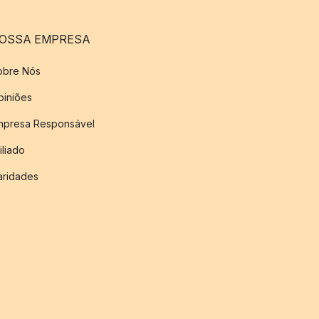
OSSA EMPRESA
obre Nós
piniões
mpresa Responsável
iliado
aridades