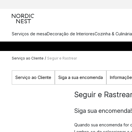
Serviços de mesa
Decoração de Interiores
Cozinha & Culinária
Serviço ao Cliente
/
Seguir e Rastrear
Serviço ao Cliente
Siga a sua encomenda
Informaçõe
Seguir e Rastrea
Siga sua encomenda!
Quando sua encomenda for de
Lembre-se de seleccionar a 