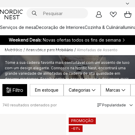
Serviços de mesa
Decoração de Interiores
Cozinha & Culinária
Ilumi
Weekend Deals:
Novas ofertas todos os fins de semana
Mobiliário
/
Acessórios para Mobiliário
/
Almofadas de Assento
Almofadas de Assento
Torne a sua cadeira favorita mais confortável com um assento de luxo
com um design elegante. Connosco na Nordic Nest, encontrará uma
grande variedade de almofadas de cadeira de alta qualidade em
designs modernos. Escolha entre as nossas marcas e designers mais
populares para encontrar a almofada perfeita para si.
Filtro
Em estoque
Categorias
Marcas
740
resultados ordenados por
Popularidade
PROMOÇÃO
-61%