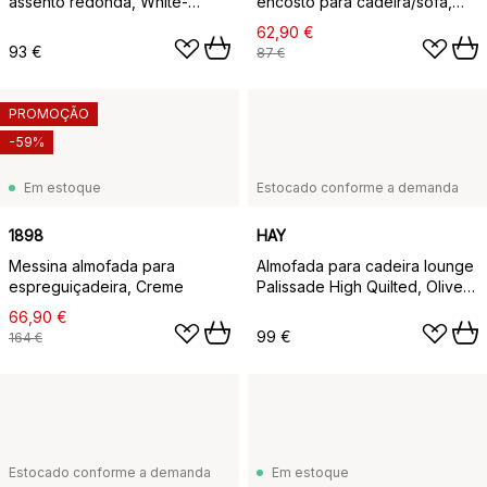
assento redonda, White-
encosto para cadeira/sofá,
blueberry-cold blue-dark
Cana-linha Natté taupe
62,90 €
brown
93 €
87 €
PROMOÇÃO
-59%
Em estoque
Estocado conforme a demanda
1898
HAY
Messina almofada para
Almofada para cadeira lounge
espreguiçadeira, Creme
Palissade High Quilted, Olive,
para poltrona lounge alta
66,90 €
99 €
164 €
Estocado conforme a demanda
Em estoque