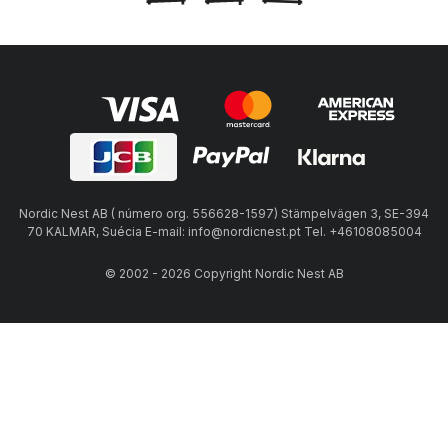
padrões bem conhecidos de marcas populares - um
excelente local para encontrar inspiração!
Nordic Nest AB ( número org. 556628-1597) Stämpelvägen 3, SE-394
70 KALMAR, Suécia E-mail: info@nordicnest.pt Tel. +46108085004
© 2002 - 2026 Copyright Nordic Nest AB