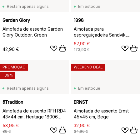
Restam apenas alguns
Em estoque
Garden Glory
1898
Almofada de assento Garden
Almofada para
Glory Outdoor, Green
espreguiçadeira Sandvik,
Cinzento oscuro
67,90 €
42,90 €
173,90 €
PROMOÇÃO
WEEKEND DEAL
-39%
Restam apenas alguns
Em estoque
&Tradition
ERNST
Almofada de assento RFH RD4
Almofada de assento Ernst
43x44 cm, Heritage 18006
45x45 cm, Bege
Papyrus
53,95 €
32,90 €
89 €
34,90 €