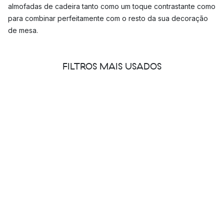
almofadas de cadeira tanto como um toque contrastante como
para combinar perfeitamente com o resto da sua decoração
de mesa.
Quais são as almofadas de cadeira mais populares?
FILTROS MAIS USADOS
Seja à procura de almofadas de assento para cadeiras de
jantar para a sua mesa, ou almofadas de assento exteriores
para o seu balcão ou terraço, aqui encontrará almofadas de
assento numa variedade de estilos, tornando fácil encontrar
algo que se ajuste às suas cadeiras e ao estilo que escolheu
para a sua casa.
Três marcas mais populares para almofadas de assento
Designers Eye
Muuto
House Doctor