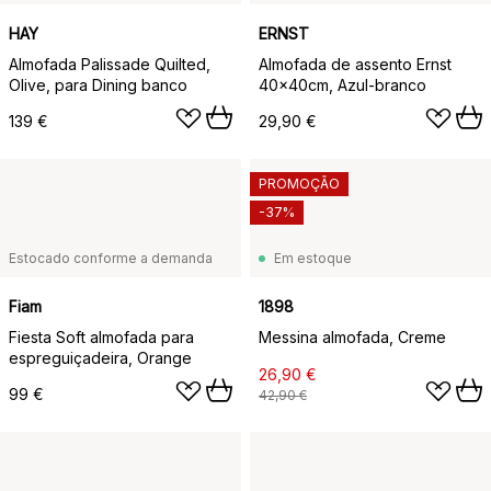
HAY
ERNST
Almofada Palissade Quilted,
Almofada de assento Ernst
Olive, para Dining banco
40x40cm, Azul-branco
139 €
29,90 €
PROMOÇÃO
-37%
Estocado conforme a demanda
Em estoque
Fiam
1898
Fiesta Soft almofada para
Messina almofada, Creme
espreguiçadeira, Orange
26,90 €
99 €
42,90 €