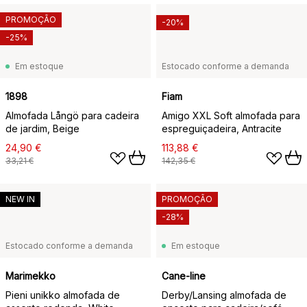
PROMOÇÃO
-20%
-25%
Em estoque
Estocado conforme a demanda
1898
Fiam
Almofada Långö para cadeira
Amigo XXL Soft almofada para
de jardim, Beige
espreguiçadeira, Antracite
24,90 €
113,88 €
33,21 €
142,35 €
NEW IN
PROMOÇÃO
-28%
Estocado conforme a demanda
Em estoque
Marimekko
Cane-line
Pieni unikko almofada de
Derby/Lansing almofada de