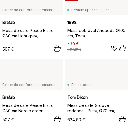
Estocado conforme a demanda
Restam apenas alguns
Brafab
1898
Mesa de café Peace Bistro
Mesa dobrável Aneboda Ø100
Ø80 cm Light grey,
cm, Teca
439 €
507 €
737,91 €
Estocado conforme a demanda
Em estoque
Brafab
Tom Dixon
Mesa de café Peace Bistro
Mesa de café Groove
Ø80 cm Nordic green,
redonda - Putty, Ø70 cm,
507 €
624,90 €