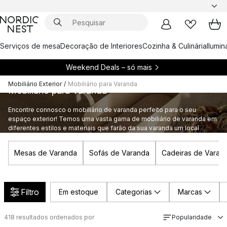
Serviços de mesa
Decoração de Interiores
Cozinha & Culinária
Ilumi
Weekend Deals – só mais
Mobiliário Exterior
/
Mobiliário para Varanda
Mobiliário para Varanda
Encontre connosco o mobiliário de varanda perfeito para o seu
espaço exterior! Temos uma vasta gama de mobiliário de varanda em
diferentes estilos e materiais que farão da sua varanda um local
confortável e bonito para relaxar.
Mesas de Varanda
Sofás de Varanda
Cadeiras de Varan
Filtro
Em estoque
Categorias
Marcas
418
resultados ordenados por
Popularidade