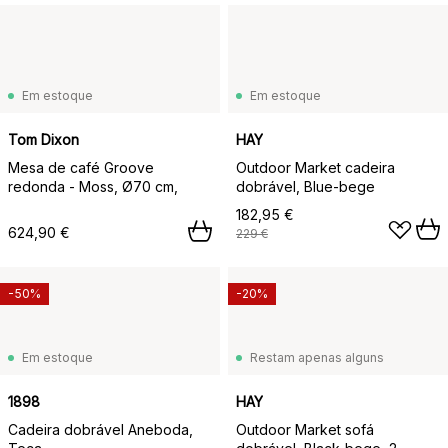
Em estoque
Em estoque
Tom Dixon
HAY
Mesa de café Groove
Outdoor Market cadeira
redonda - Moss, Ø70 cm,
dobrável, Blue-bege
182,95 €
624,90 €
229 €
-50%
-20%
Em estoque
Restam apenas alguns
1898
HAY
Cadeira dobrável Aneboda,
Outdoor Market sofá