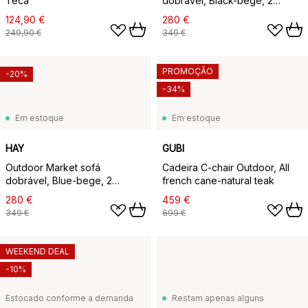
Teca
dobrável, Black-bege, 2
lugares
124,90 €
280 €
249,90 €
349 €
PROMOÇÃO
-20%
-34%
Em estoque
Em estoque
HAY
GUBI
Outdoor Market sofá
Cadeira C-chair Outdoor, All
dobrável, Blue-bege, 2
french cane-natural teak
lugares
280 €
459 €
349 €
699 €
WEEKEND DEAL
-10%
Estocado conforme a demanda
Restam apenas alguns