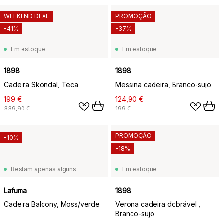
WEEKEND DEAL
PROMOÇÃO
-41%
-37%
Em estoque
Em estoque
1898
1898
Cadeira Sköndal, Teca
Messina cadeira, Branco-sujo
199 €
124,90 €
339,90 €
199 €
PROMOÇÃO
-10%
-18%
Restam apenas alguns
Em estoque
Lafuma
1898
Cadeira Balcony, Moss/verde
Verona cadeira dobrável ,
Branco-sujo