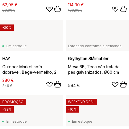
62,95 €
114,90 €
69,90 €
139,90 €
-20%
Em estoque
Estocado conforme a demanda
HAY
Grythyttan Stålmöbler
Outdoor Market sofá
Mesa 6B, Teca não tratada -
dobrável, Bege-vermelho, 2
pés galvanizados, Ø60 cm
lugares
280 €
594 €
349 €
PROMOÇÃO
WEEKEND DEAL
-32%
-10%
Em estoque
Em estoque