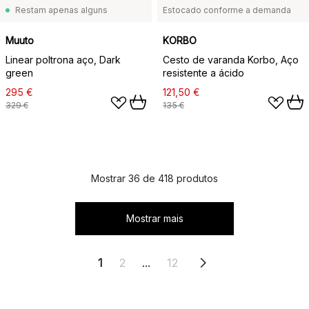
Restam apenas alguns
Estocado conforme a demanda
Muuto
KORBO
Linear poltrona aço, Dark
Cesto de varanda Korbo, Aço
green
resistente a ácido
295 €
121,50 €
329 €
135 €
Mostrar 36 de 418 produtos
Mostrar mais
1
2
...
12