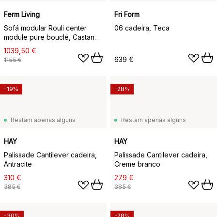
Ferm Living
Fri Form
Sofá modular Rouli center
06 cadeira, Teca
module pure bouclé, Castanho
castanha
1039,50 €
639 €
1155 €
-19%
-28%
Restam apenas alguns
Restam apenas alguns
HAY
HAY
Palissade Cantilever cadeira,
Palissade Cantilever cadeira,
Antracite
Creme branco
310 €
279 €
385 €
385 €
-30%
-28%