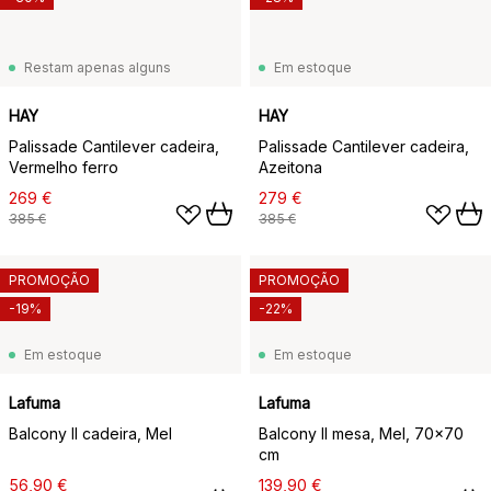
Restam apenas alguns
Em estoque
HAY
HAY
Palissade Cantilever cadeira,
Palissade Cantilever cadeira,
Vermelho ferro
Azeitona
269 €
279 €
385 €
385 €
PROMOÇÃO
PROMOÇÃO
-19%
-22%
Em estoque
Em estoque
Lafuma
Lafuma
Balcony II cadeira, Mel
Balcony II mesa, Mel, 70x70
cm
56,90 €
139,90 €