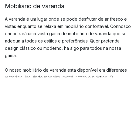
Mobiliário de varanda
A varanda é um lugar onde se pode desfrutar de ar fresco e
vistas enquanto se relaxa em mobiliário confortável. Connosco
encontrará uma vasta gama de mobiliário de varanda que se
adequa a todos os estilos e preferências. Quer pretenda
design clássico ou moderno, há algo para todos na nossa
gama.
O nosso mobiliário de varanda está disponível em diferentes
materiais, incluindo madeira, metal, rattan e plástico. O
mobiliário de madeira dá um toque rústico e natural à sua
varanda, enquanto o metal dá um aspecto moderno e
elegante. O vime e o plástico são excelentes escolhas para
uma varanda sem manutenção. Escolha entre diferentes cores
e padrões para combinar com o seu espaço exterior e estilo
pessoal.
O nosso mobiliário de varanda mais popular inclui sofás de