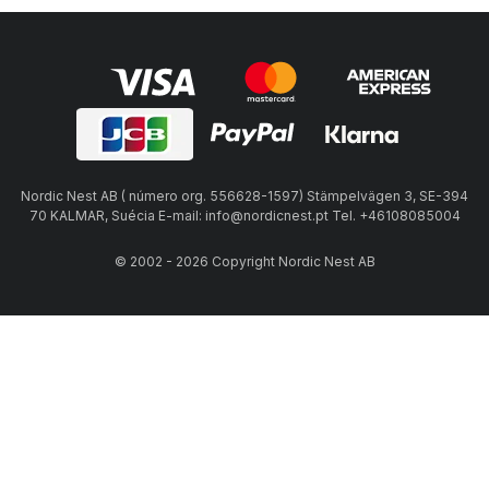
Nordic Nest AB ( número org. 556628-1597) Stämpelvägen 3, SE-394
70 KALMAR, Suécia E-mail: info@nordicnest.pt Tel. +46108085004
© 2002 - 2026 Copyright Nordic Nest AB