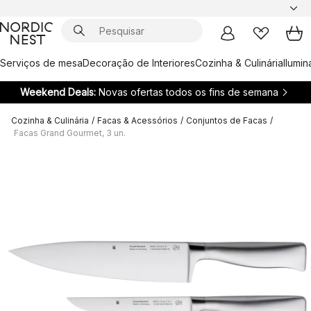
Serviços de mesa
Decoração de Interiores
Cozinha & Culinária
Ilumi
Weekend Deals:
Novas ofertas todos os fins de semana
Cozinha & Culinária
/
Facas & Acessórios
/
Conjuntos de Facas
/
Facas Grand Gourmet, 3 un.