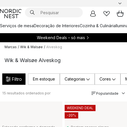
Serviços de mesa
Decoração de Interiores
Cozinha & Culinária
Ilumi
Weekend Deals – só mais
Marcas
/
Wik & Walsøe
/
Alveskog
Wik & Walsøe Alveskog
Filtro
Em estoque
Categorias
Cores
15
resultados ordenados por
Popularidade
WEEKEND DEAL
-20%