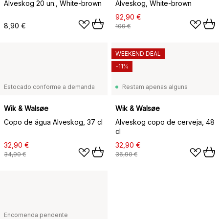
Alveskog 20 un., White-brown
Alveskog, White-brown
92,90 €
8,90 €
109 €
WEEKEND DEAL
-11%
Estocado conforme a demanda
Restam apenas alguns
Wik & Walsøe
Wik & Walsøe
Copo de água Alveskog, 37 cl
Alveskog copo de cerveja, 48
cl
32,90 €
32,90 €
34,90 €
36,90 €
Encomenda pendente