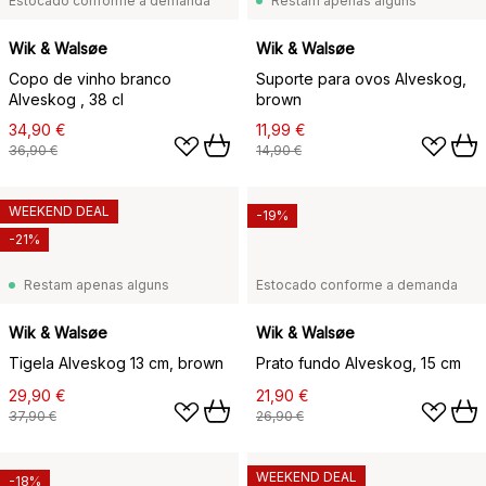
Estocado conforme a demanda
Restam apenas alguns
Wik & Walsøe
Wik & Walsøe
Copo de vinho branco
Suporte para ovos Alveskog,
Alveskog , 38 cl
brown
34,90 €
11,99 €
36,90 €
14,90 €
WEEKEND DEAL
-19%
-21%
Restam apenas alguns
Estocado conforme a demanda
Wik & Walsøe
Wik & Walsøe
Tigela Alveskog 13 cm, brown
Prato fundo Alveskog, 15 cm
29,90 €
21,90 €
37,90 €
26,90 €
WEEKEND DEAL
-18%