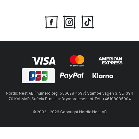
Nordic Nest AB ( número org. 556628-1597) Stämpelvägen 3, SE-394
70 KALMAR, Suécia E-mail: info@nordicnest.pt Tel. +46108085004
© 2002 - 2026 Copyright Nordic Nest AB