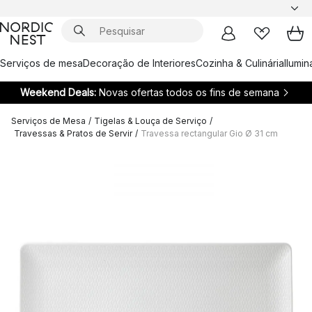
Serviços de mesa
Decoração de Interiores
Cozinha & Culinária
Ilumi
Weekend Deals:
Novas ofertas todos os fins de semana
Serviços de Mesa
/
Tigelas & Louça de Serviço
/
Travessas & Pratos de Servir
/
Travessa rectangular Gio Ø 31 cm