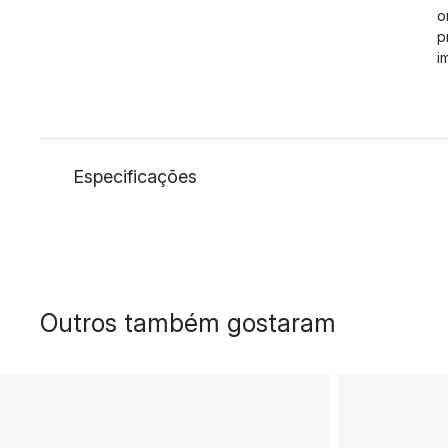
o
p
i
Especificações
Outros também gostaram