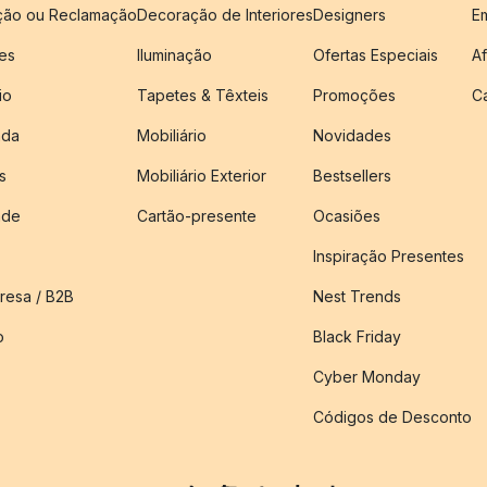
ução ou Reclamação
Decoração de Interiores
Designers
E
es
Iluminação
Ofertas Especiais
Af
io
Tapetes & Têxteis
Promoções
C
nda
Mobiliário
Novidades
s
Mobiliário Exterior
Bestsellers
ade
Cartão-presente
Ocasiões
Inspiração Presentes
esa / B2B
Nest Trends
o
Black Friday
Cyber Monday
Códigos de Desconto