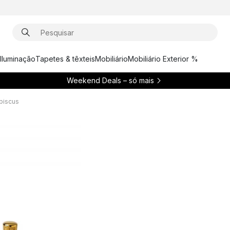
Iluminação
Tapetes & têxteis
Mobiliário
Mobiliário Exterior %
Weekend Deals – só mais
ibiscus