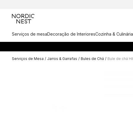
Serviços de mesa
Decoração de Interiores
Cozinha & Culinária
Serviços de Mesa
/
Jarros & Garrafas
/
Bules de Chá
/
Bule de chá H