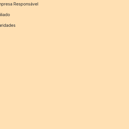
mpresa Responsável
iliado
aridades