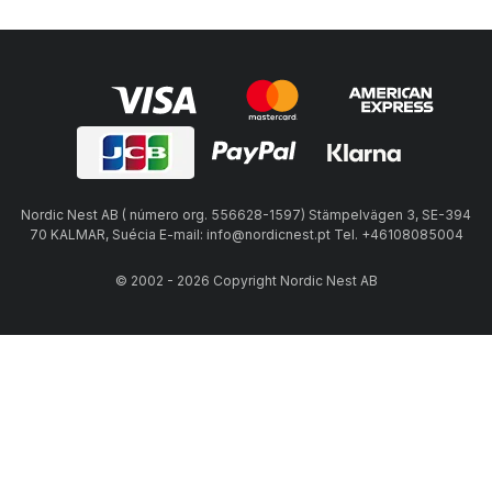
Nordic Nest AB ( número org. 556628-1597) Stämpelvägen 3, SE-394
70 KALMAR, Suécia E-mail: info@nordicnest.pt Tel. +46108085004
© 2002 - 2026 Copyright Nordic Nest AB