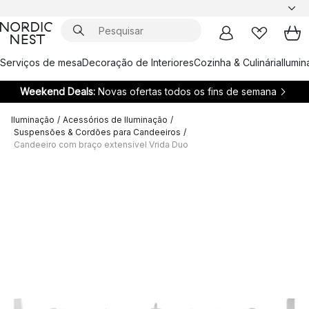
Serviços de mesa
Decoração de Interiores
Cozinha & Culinária
Ilumi
Weekend Deals:
Novas ofertas todos os fins de semana
Iluminação
/
Acessórios de Iluminação
/
Suspensões & Cordões para Candeeiros
/
Candeeiro com braço extensível Vrida Duo