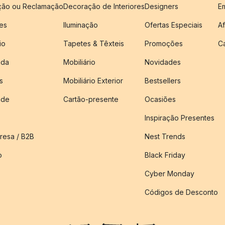
ução ou Reclamação
Decoração de Interiores
Designers
E
es
Iluminação
Ofertas Especiais
Af
io
Tapetes & Têxteis
Promoções
C
nda
Mobiliário
Novidades
s
Mobiliário Exterior
Bestsellers
ade
Cartão-presente
Ocasiões
Inspiração Presentes
esa / B2B
Nest Trends
o
Black Friday
Cyber Monday
Códigos de Desconto