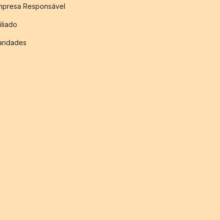
mpresa Responsável
iliado
aridades