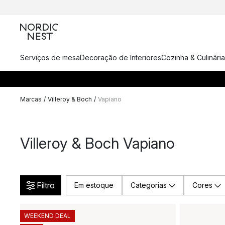
Serviços de mesa
Decoração de Interiores
Cozinha & Culinária
Marcas
/
Villeroy & Boch
/
Vapiano
Villeroy & Boch Vapiano
Filtro
Em estoque
Categorias
Cores
WEEKEND DEAL