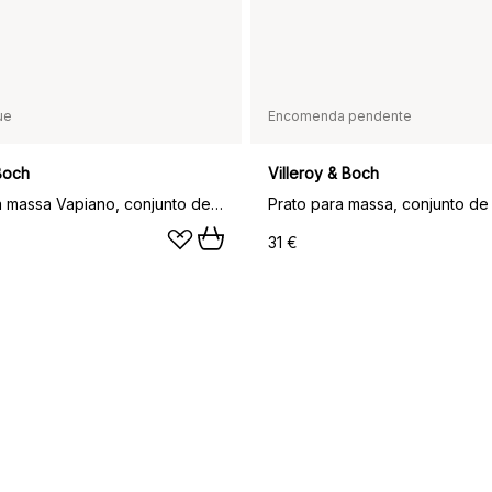
ue
Encomenda pendente
 Boch
Villeroy & Boch
Tigela para massa Vapiano, conjunto de 2, branco
Prato para massa, conjunto de
31 €