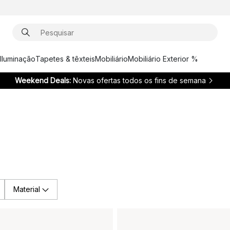
Iluminação
Tapetes & têxteis
Mobiliário
Mobiliário Exterior %
Weekend Deals:
Novas ofertas todos os fins de semana
Material