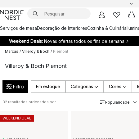
Serviços de mesa
Decoração de Interiores
Cozinha & Culinária
Ilumi
Weekend Deals:
Novas ofertas todos os fins de semana
Marcas
/
Villeroy & Boch
/
Piemont
Villeroy & Boch Piemont
Filtro
Em estoque
Categorias
Cores
32
resultados ordenados por
Popularidade
WEEKEND DEAL