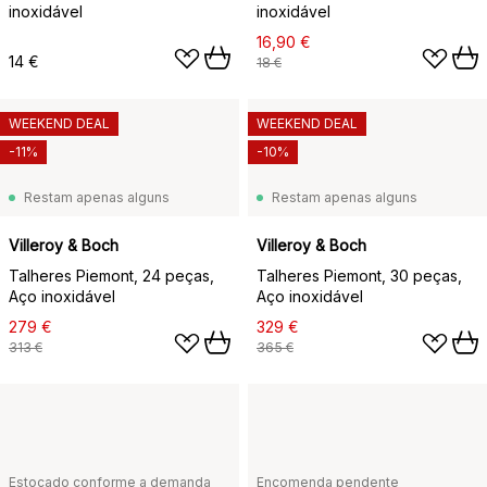
inoxidável
inoxidável
16,90 €
14 €
18 €
WEEKEND DEAL
WEEKEND DEAL
-11%
-10%
Restam apenas alguns
Restam apenas alguns
Villeroy & Boch
Villeroy & Boch
Talheres Piemont, 24 peças,
Talheres Piemont, 30 peças,
Aço inoxidável
Aço inoxidável
279 €
329 €
313 €
365 €
Estocado conforme a demanda
Encomenda pendente