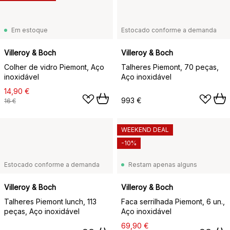
Em estoque
Estocado conforme a demanda
Villeroy & Boch
Villeroy & Boch
Colher de vidro Piemont, Aço
Talheres Piemont, 70 peças,
inoxidável
Aço inoxidável
14,90 €
993 €
16 €
WEEKEND DEAL
-10%
Estocado conforme a demanda
Restam apenas alguns
Villeroy & Boch
Villeroy & Boch
Talheres Piemont lunch, 113
Faca serrilhada Piemont, 6 un.,
peças, Aço inoxidável
Aço inoxidável
69,90 €