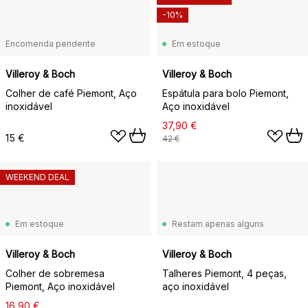
-10%
Encomenda pendente
Em estoque
Villeroy & Boch
Villeroy & Boch
Colher de café Piemont, Aço
Espátula para bolo Piemont,
inoxidável
Aço inoxidável
37,90 €
15 €
42 €
WEEKEND DEAL
Em estoque
Restam apenas alguns
Villeroy & Boch
Villeroy & Boch
Colher de sobremesa
Talheres Piemont, 4 peças,
Piemont, Aço inoxidável
aço inoxidável
16,90 €