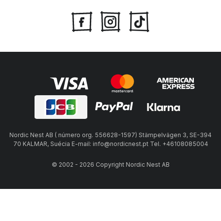
Nordic Nest AB ( número org. 556628-1597) Stämpelvägen 3, SE-394
70 KALMAR, Suécia E-mail: info@nordicnest.pt Tel. +46108085004
© 2002 - 2026 Copyright Nordic Nest AB