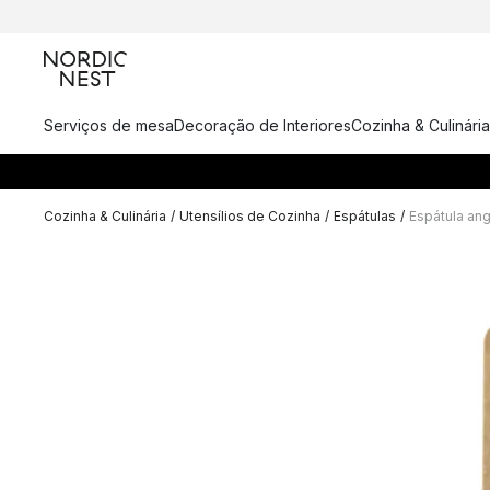
Serviços de mesa
Decoração de Interiores
Cozinha & Culinária
Cozinha & Culinária
/
Utensílios de Cozinha
/
Espátulas
/
Espátula ang