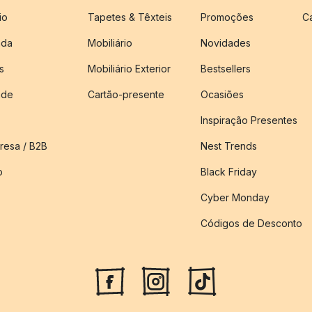
io
Tapetes & Têxteis
Promoções
C
nda
Mobiliário
Novidades
s
Mobiliário Exterior
Bestsellers
ade
Cartão-presente
Ocasiões
Inspiração Presentes
esa / B2B
Nest Trends
o
Black Friday
Cyber Monday
Códigos de Desconto