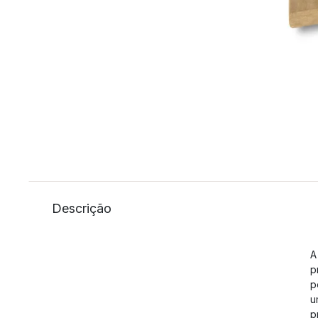
Descrição
A
p
p
u
p