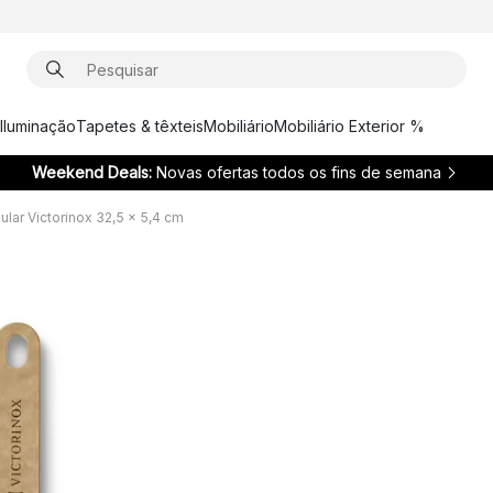
Iluminação
Tapetes & têxteis
Mobiliário
Mobiliário Exterior %
Weekend Deals:
Novas ofertas todos os fins de semana
ular Victorinox 32,5 x 5,4 cm