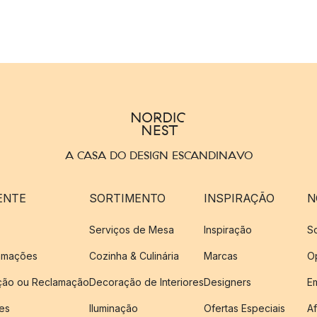
A CASA DO DESIGN ESCANDINAVO
ENTE
SORTIMENTO
INSPIRAÇÃO
N
Serviços de Mesa
Inspiração
S
amações
Cozinha & Culinária
Marcas
O
ução ou Reclamação
Decoração de Interiores
Designers
E
es
Iluminação
Ofertas Especiais
Af