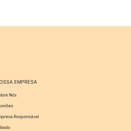
OSSA EMPRESA
obre Nós
piniões
mpresa Responsável
iliado