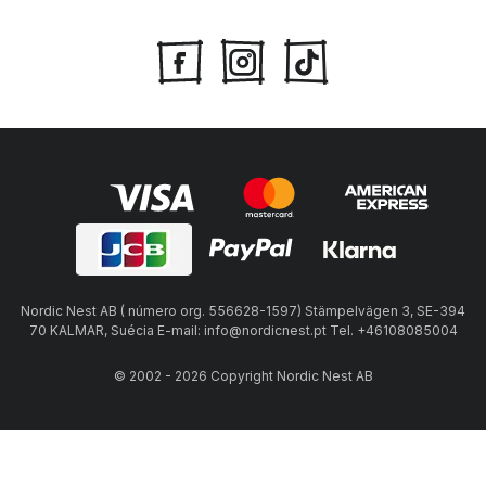
Nordic Nest AB ( número org. 556628-1597) Stämpelvägen 3, SE-394
70 KALMAR, Suécia E-mail: info@nordicnest.pt Tel. +46108085004
© 2002 - 2026 Copyright Nordic Nest AB