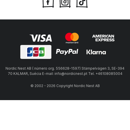
Nordic Nest AB ( número org. 556628-1597) Stämpelvägen 3, SE-394
70 KALMAR, Suécia E-mail: info@nordicnest.pt Tel. +46108085004
© 2002 - 2026 Copyright Nordic Nest AB