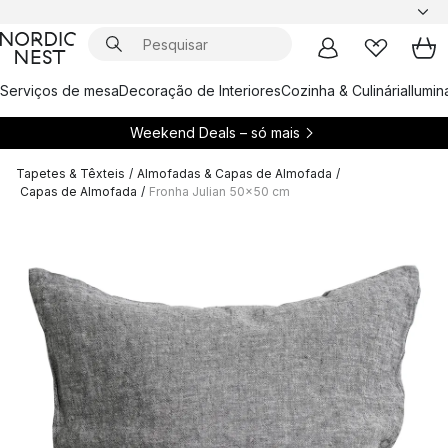
Serviços de mesa
Decoração de Interiores
Cozinha & Culinária
Ilumi
Weekend Deals – só mais
Tapetes & Têxteis
/
Almofadas & Capas de Almofada
/
Capas de Almofada
/
Fronha Julian 50x50 cm